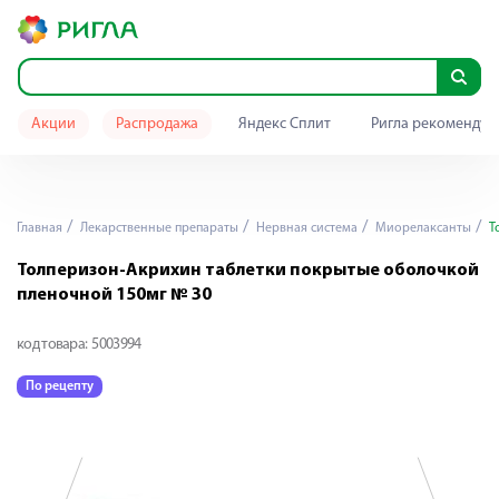
Акции
Распродажа
Яндекс Сплит
Ригла рекомендуе
Главная
Лекарственные препараты
Нервная система
Миорелаксанты
Т
Толперизон-Акрихин таблетки покрытые оболочкой
пленочной 150мг № 30
код товара:
5003994
По рецепту
П