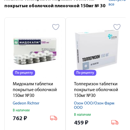
все
покрытые оболочкой пленочной 150мг № 30
По рецепту
По рецепту
Мидокалм таблетки
Толперизон таблетки
покрытые оболочкой
покрытые оболочкой
150мг №30
150мг №30
Gedeon Richter
Озон ООО/Озон Фарм
ООО
В наличии
В наличии
762
₽
459
₽