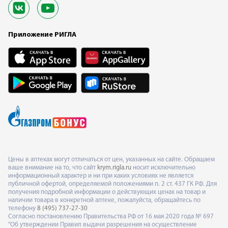
Приложение РИГЛА
Цены в аптеках могут отличаться от цен, указанных на сайте. Обращаем
ваше внимание на то, что сайт
krym.rigla.ru
носит исключительно
информационный характер и ни при каких условиях не является
публичной офертой, определяемой положениями п. 2 ст. 437 ГК РФ. Для
получения подробной информации о действующих ценах на товар и
наличии товара в конкретной аптеке, пожалуйста, обращайтесь по
телефону
8 (495) 737-27-30
Согласно постановлению Правительства РФ от 16 мая 2020 года № 697
"Об утверждении Правил выдачи разрешения на осуществление