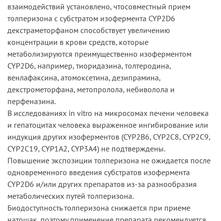
взаимодействий установлено, чтосовместный прием
толперизона с субстратом изофермента CYP2D6
декстраметорфаном способствует увеличению
концентрации в крови средств, которые
метаболизируются преимущественно изоферментом
CYP2D6, например, тиоридазина, толтеродина,
венлафаксина, атомоксетина, дезипрамина,
декстрометорфана, метопролола, небиволола и
перфеназина.
В исследованиях in vitro на микросомах печени человека
и гепатоцитах человека выраженное ингибирование или
индукция других изоферментов (CYP2B6, CYP2C8, CYP2C9,
CYP2C19, CYP1A2, CYP3A4) не подтверждены.
Повышение экспозиции толперизона не ожидается после
одновременного введения субстратов изофермента
CYP2D6 и/или других препаратов из-за разнообразия
метаболических путей толперизона.
Биодоступность толперизона снижается при приеме
натощак, поэтому применение препарата рекомендуется