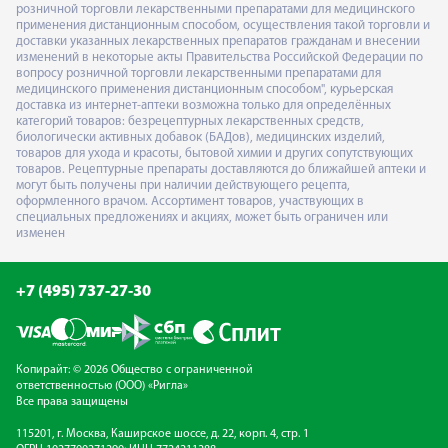
розничной торговли лекарственными препаратами для медицинского
применения дистанционным способом, осуществления такой торговли и
доставки указанных лекарственных препаратов гражданам и внесении
изменений в некоторые акты Правительства Российской Федерации по
вопросу розничной торговли лекарственными препаратами для
медицинского применения дистанционным способом", курьерская
доставка из интернет-аптеки возможна только для определённых
категорий товаров: безрецептурных лекарственных средств,
биологически активных добавок (БАДов), медицинских изделий,
товаров для ухода и красоты, бытовой химии и других сопутствующих
товаров. Рецептурные препараты доставляются до ближайшей аптеки и
могут быть получены при наличии действующего рецепта,
оформленного врачом. Ассортимент товаров, участвующих в
специальных предложениях и акциях, может быть ограничен или
изменен
+7 (495) 737-27-30
Копирайт: © 2026 Общество с ограниченной
ответственностью (ООО) «Ригла»
Все права защищены
115201, г. Москва, Каширское шоссе, д. 22, корп. 4, стр. 1