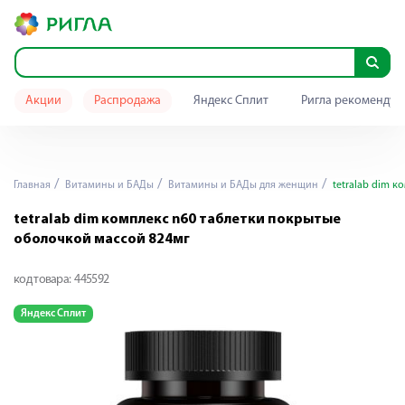
Акции
Распродажа
Яндекс Сплит
Ригла рекомендуе
Главная
Витамины и БАДы
Витамины и БАДы для женщин
tetralab dim к
tetralab dim комплекс n60 таблетки покрытые
оболочкой массой 824мг
код товара:
445592
Яндекс Сплит