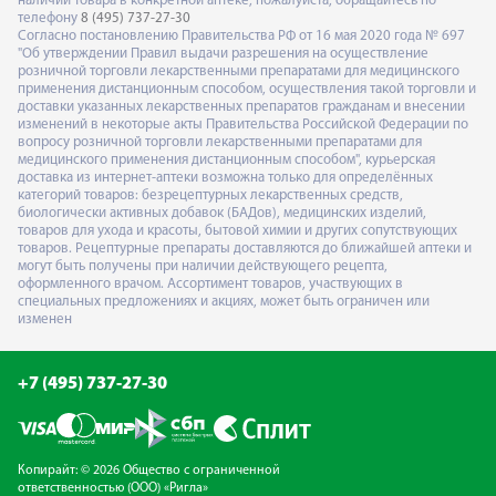
наличии товара в конкретной аптеке, пожалуйста, обращайтесь по
телефону
8 (495) 737-27-30
Согласно постановлению Правительства РФ от 16 мая 2020 года № 697
"Об утверждении Правил выдачи разрешения на осуществление
розничной торговли лекарственными препаратами для медицинского
применения дистанционным способом, осуществления такой торговли и
доставки указанных лекарственных препаратов гражданам и внесении
изменений в некоторые акты Правительства Российской Федерации по
вопросу розничной торговли лекарственными препаратами для
медицинского применения дистанционным способом", курьерская
доставка из интернет-аптеки возможна только для определённых
категорий товаров: безрецептурных лекарственных средств,
биологически активных добавок (БАДов), медицинских изделий,
товаров для ухода и красоты, бытовой химии и других сопутствующих
товаров. Рецептурные препараты доставляются до ближайшей аптеки и
могут быть получены при наличии действующего рецепта,
оформленного врачом. Ассортимент товаров, участвующих в
специальных предложениях и акциях, может быть ограничен или
изменен
+7 (495) 737-27-30
Копирайт: © 2026 Общество с ограниченной
ответственностью (ООО) «Ригла»