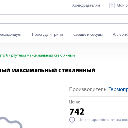
Арендодателям
Мои р
рекомендует
Простуда и грипп
Сердце и сосуды
Аллерги
тр б / ртутный максимальный стеклянный
тный максимальный стеклянный
Производитель:
Термоп
Цена:
742
Цена товара действительна тол