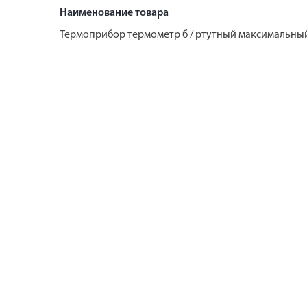
Наименование товара
Термоприбор термометр б / ртутный максимальны