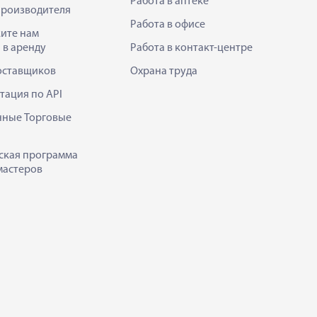
Работа в аптеке
производителя
Работа в офисе
ите нам
 в аренду
Работа в контакт-центре
оставщиков
Охрана труда
тация по API
нные Торговые
ская программа
мастеров