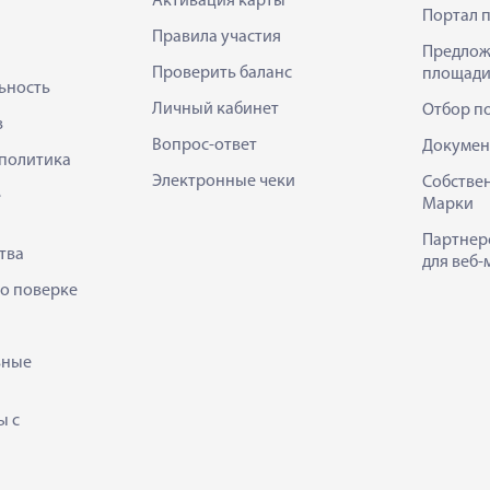
Активация карты
Портал 
Правила участия
Предлож
Проверить баланс
площади
ьность
Личный кабинет
Отбор п
в
Вопрос-ответ
Докумен
политика
Электронные чеки
Собстве
е
Марки
Партнер
тва
для веб-
 о поверке
ьные
ы с