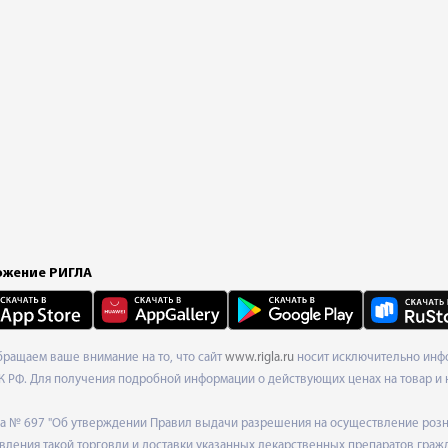
жение РИГЛА
Обращаем ваше внимание на то, что сайт
www.rigla.ru
носит исключительно инфо
К РФ. Для получения подробной информации о действующих ценах на товар и 
ода № 697 "Об утверждении Правил выдачи разрешения на осуществление роз
ления такой торговли и доставки указанных лекарственных препаратов граж