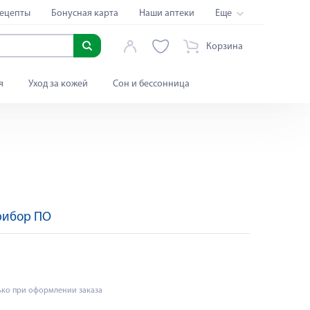
ецепты
Бонусная карта
Наши аптеки
Еще
Корзина
я
Уход за кожей
Сон и бессонница
рибор ПО
ько при оформлении заказа