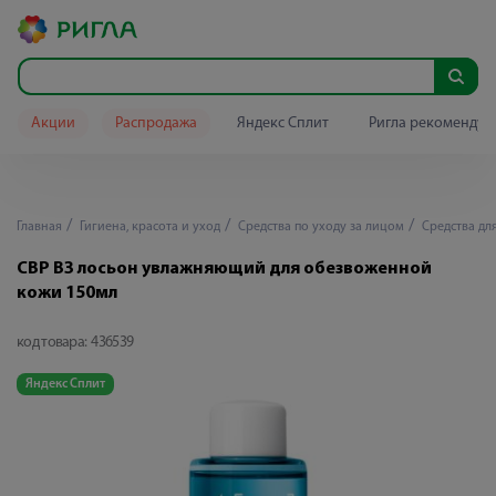
Акции
Распродажа
Яндекс Сплит
Ригла рекомендуе
Главная
Гигиена, красота и уход
Средства по уходу за лицом
Средства дл
СВР В3 лосьон увлажняющий для обезвоженной
кожи 150мл
код товара:
436539
Яндекс Сплит