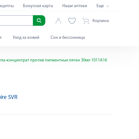
ецепты
Бонусная карта
Наши аптеки
Еще
Корзина
я
Уход за кожей
Сон и бессонница
ла-концентрат против пигментных пятен 30мл 1011А16
ire SVR