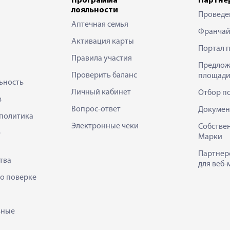
Программа
Партне
лояльности
Проведе
Аптечная семья
Франчай
Активация карты
Портал 
Правила участия
Предлож
Проверить баланс
площади
ьность
Личный кабинет
Отбор п
в
Вопрос-ответ
Докумен
политика
Электронные чеки
Собстве
е
Марки
Партнер
тва
для веб-
 о поверке
ьные