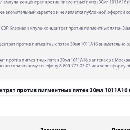
ал ампула-концентрат против пигментных пятен 30мл 1011А16 п
ознакомительный характер и не является публичной офертой сог
  СВР Клэриал ампула-концентрат против пигментных пятен 30м
ентрат против пигментных пятен 30мл 1011А16 внимательно оз
т против пигментных пятен 30мл 1011А16 в аптеках в г. Москва
 по справочному телефону 8-800-777-03-03 или через форму об
нтрат против пигментных пятен 30мл 1011А16 в