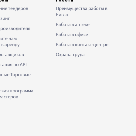
рам
Работа
ние тендеров
Преимущества работы в
Ригла
зинг
Работа в аптеке
производителя
Работа в офисе
ите нам
 в аренду
Работа в контакт-центре
оставщиков
Охрана труда
тация по API
нные Торговые
ская программа
мастеров