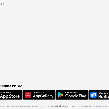
ы с
жение РИГЛА
Обращаем ваше внимание на то, что сайт
kursk.rigla.ru
носит исключительно инфо