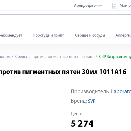
Арендодателям
Мои р
рекомендует
Простуда и грипп
Сердце и сосуды
Аллерги
 лицом
Средства против пигментных пятен на лице
СВР Клэриал ампу
против пигментных пятен 30мл 1011А16
Производитель:
Laborato
Бренд:
SVR
Цена:
5 274