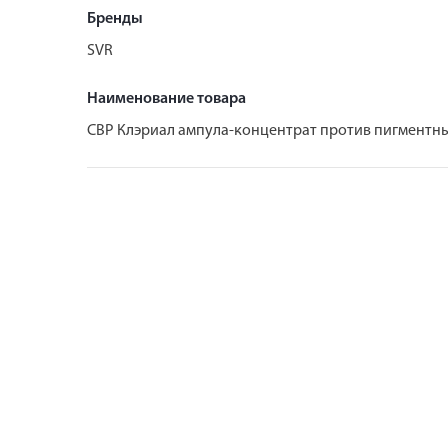
Бренды
SVR
Наименование товара
СВР Клэриал ампула-концентрат против пигментны