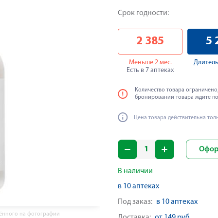
Срок годности:
2 385
5 
Меньше 2 мес.
Длитель
Есть в 7 аптеках
Количество товара ограничено,
бронировании товара ждите п
Цена товара действительна тол
Офор
В наличии
в 10 аптеках
Под заказ:
в 10 аптеках
жённого на фотографии
Доставка:
от 149 руб