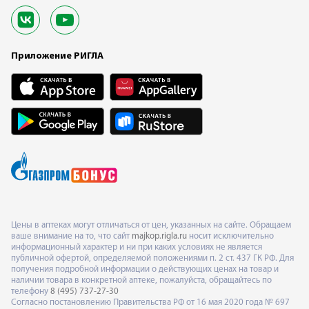
Приложение РИГЛА
Цены в аптеках могут отличаться от цен, указанных на сайте. Обращаем
ваше внимание на то, что сайт
majkop.rigla.ru
носит исключительно
информационный характер и ни при каких условиях не является
публичной офертой, определяемой положениями п. 2 ст. 437 ГК РФ. Для
получения подробной информации о действующих ценах на товар и
наличии товара в конкретной аптеке, пожалуйста, обращайтесь по
телефону
8 (495) 737-27-30
Согласно постановлению Правительства РФ от 16 мая 2020 года № 697