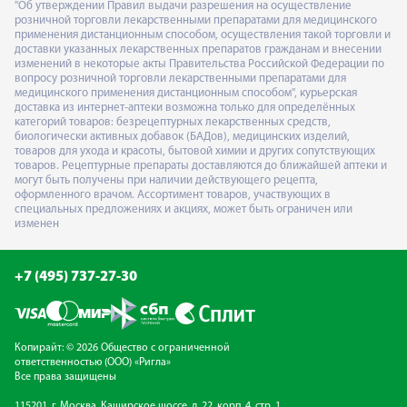
"Об утверждении Правил выдачи разрешения на осуществление
розничной торговли лекарственными препаратами для медицинского
применения дистанционным способом, осуществления такой торговли и
доставки указанных лекарственных препаратов гражданам и внесении
изменений в некоторые акты Правительства Российской Федерации по
вопросу розничной торговли лекарственными препаратами для
медицинского применения дистанционным способом", курьерская
доставка из интернет-аптеки возможна только для определённых
категорий товаров: безрецептурных лекарственных средств,
биологически активных добавок (БАДов), медицинских изделий,
товаров для ухода и красоты, бытовой химии и других сопутствующих
товаров. Рецептурные препараты доставляются до ближайшей аптеки и
могут быть получены при наличии действующего рецепта,
оформленного врачом. Ассортимент товаров, участвующих в
специальных предложениях и акциях, может быть ограничен или
изменен
+7 (495) 737-27-30
Копирайт: © 2026 Общество с ограниченной
ответственностью (ООО) «Ригла»
Все права защищены
115201, г. Москва, Каширское шоссе, д. 22, корп. 4, стр. 1