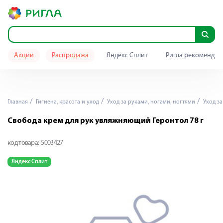
Акции
Распродажа
Яндекс Сплит
Ригла рекомендуе
Главная
Гигиена, красота и уход
Уход за руками, ногами, ногтями
Уход за
Свобода крем для рук увляжняющий Геронтол 78 г
код товара:
5003427
Яндекс Сплит