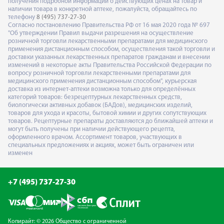
получения подробной информации о действующих ценах на товар и
наличии товара в конкретной аптеке, пожалуйста, обращайтесь по
телефону
8 (495) 737-27-30
Согласно постановлению Правительства РФ от 16 мая 2020 года № 697
"Об утверждении Правил выдачи разрешения на осуществление
розничной торговли лекарственными препаратами для медицинского
применения дистанционным способом, осуществления такой торговли и
доставки указанных лекарственных препаратов гражданам и внесении
изменений в некоторые акты Правительства Российской Федерации по
вопросу розничной торговли лекарственными препаратами для
медицинского применения дистанционным способом", курьерская
доставка из интернет-аптеки возможна только для определённых
категорий товаров: безрецептурных лекарственных средств,
биологически активных добавок (БАДов), медицинских изделий,
товаров для ухода и красоты, бытовой химии и других сопутствующих
товаров. Рецептурные препараты доставляются до ближайшей аптеки и
могут быть получены при наличии действующего рецепта,
оформленного врачом. Ассортимент товаров, участвующих в
специальных предложениях и акциях, может быть ограничен или
изменен
+7 (495) 737-27-30
Копирайт: © 2026 Общество с ограниченной