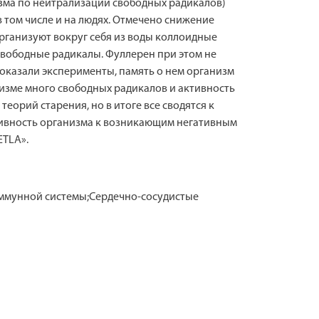
изма по нейтрализации свободных радикалов)
в том числе и на людях. Отмечено снижение
рганизуют вокруг себя из воды коллоидные
 свободные радикалы. Фуллерен при этом не
показали эксперименты, память о нем организм
анизме много свободных радикалов и активность
теорий старения, но в итоге все сводятся к
тивность организма к возникающим негативным
ETLA».
ммунной системы;Сердечно-сосудистые