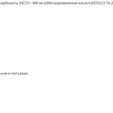
карбонаты (HCO)< 400 мг/л;Метакремниевая кислотаH2SiO3 10-25
ьная и питьевая