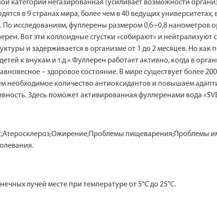
первой категории негазированная (усиливает возможности орган
тся в 9 странах мира, более чем в 40 ведущих университетах, 
 По исследованиям, фуллерены размером 0,6÷0,8 нанометров о
лерен. Вот эти коллоидные сгустки «собирают» и нейтрализуют
ктуры и задерживается в организме от 1 до 2 месяцев. Но как 
детей к внукам и т.д.» Фуллерен работает активно, когда в орг
равновесное – здоровое состояние. В мире существует более 200 
аем необходимое количество антиоксидантов и повышаем адап
ивность. Здесь поможет активированная фуллеренами вода «SV
с;Атеросклероз;Ожирение;Проблемы пищеварения;Проблемы и
олевания.
ечных лучей месте при температуре от 5°С до 25°С.