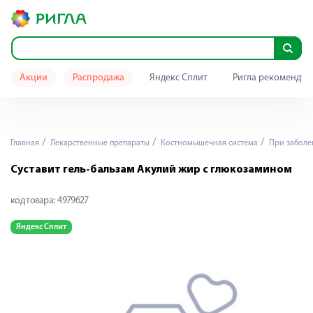
Акции
Распродажа
Яндекс Сплит
Ригла рекомендуе
Главная
Лекарственные препараты
Костномышечная система
При заболе
Суставит гель-бальзам Акулий жир с глюкозамином
код товара:
4979627
Яндекс Сплит