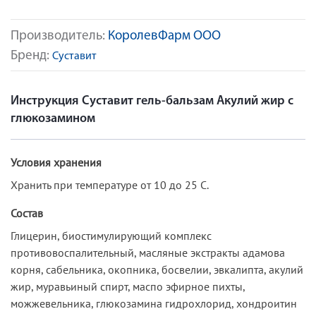
Производитель:
КоролевФарм ООО
Бренд:
Суставит
Инструкция Суставит гель-бальзам Акулий жир с
глюкозамином
Условия хранения
Хранить при температуре от 10 до 25 С.
Состав
Глицерин, биостимулирующий комплекс
противовоспалитель­ный, масляные экстракты адамова
корня, сабельника, окопника, босвелии, эвка­липта, акулий
жир, муравьиный спирт, маспо эфирное пихты,
можжевельника, глюкозамина гидрохлорид, хондроитин