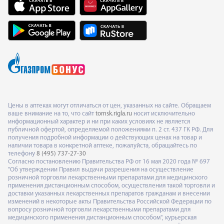
Цены в аптеках могут отличаться от цен, указанных на сайте. Обращаем
ваше внимание на то, что сайт
tomsk.rigla.ru
носит исключительно
информационный характер и ни при каких условиях не является
публичной офертой, определяемой положениями п. 2 ст. 437 ГК РФ. Для
получения подробной информации о действующих ценах на товар и
наличии товара в конкретной аптеке, пожалуйста, обращайтесь по
телефону
8 (495) 737-27-30
Согласно постановлению Правительства РФ от 16 мая 2020 года № 697
"Об утверждении Правил выдачи разрешения на осуществление
розничной торговли лекарственными препаратами для медицинского
применения дистанционным способом, осуществления такой торговли и
доставки указанных лекарственных препаратов гражданам и внесении
изменений в некоторые акты Правительства Российской Федерации по
вопросу розничной торговли лекарственными препаратами для
медицинского применения дистанционным способом", курьерская