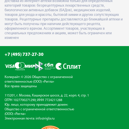
доставка из интернет-аптеки возможна только для определённых
категорий товаров: безрецептурных лекарственных средств,
биологически активных добавок (БАДов), медицинских изделий,
товаров для ухода и красоты, бытовой химии и других сопутствующих
товаров. Рецептурные препараты доставляются до ближайшей аптеки и
могут быть получены при наличии действующего рецепта,
оформленного врачом. Ассортимент товаров, участвующих в
специальных предложениях и акциях, может быть ограничен или
изменен
+7 (495) 737-27-30
Копирайт: © 2026 Общество с ограниченной
ответственностью (ООО) «Ригла»
Все права защищены
115201, г. Москва, Каширское шоссе, д. 22, корп. 4, стр. 1
ОГРН 1027700271290; ИНН 7724211288
Юр. лицо, которому принадлежит домен:
Общество с ограниченной ответственностью
(ООО) «Ригла»
Электронная почта:
info@rigla.ru