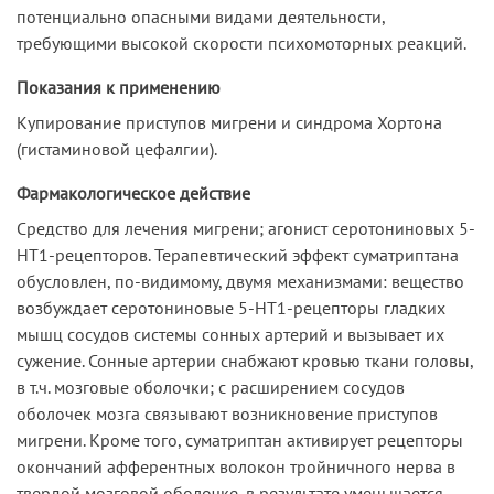
потенциально опасными видами деятельности,
требующими высокой скорости психомоторных реакций.
Показания к применению
Купирование приступов мигрени и синдрома Хортона
(гистаминовой цефалгии).
Фармакологическое действие
Средство для лечения мигрени; агонист серотониновых 5-
HT1-рецепторов. Терапевтический эффект суматриптана
обусловлен, по-видимому, двумя механизмами: вещество
возбуждает серотониновые 5-HT1-рецепторы гладких
мышц сосудов системы сонных артерий и вызывает их
сужение. Сонные артерии снабжают кровью ткани головы,
в т.ч. мозговые оболочки; с расширением сосудов
оболочек мозга связывают возникновение приступов
мигрени. Кроме того, суматриптан активирует рецепторы
окончаний афферентных волокон тройничного нерва в
твердой мозговой оболочке, в результате уменьшается