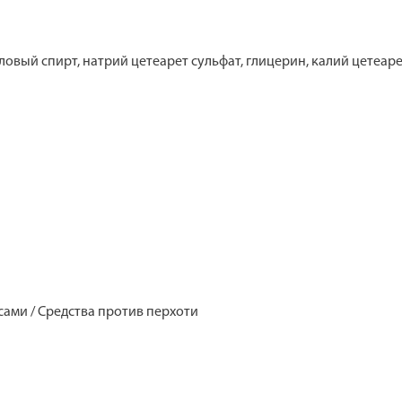
ловый спирт, натрий цетеарет сульфат, глицерин, калий цетеар
осами / Средства против перхоти