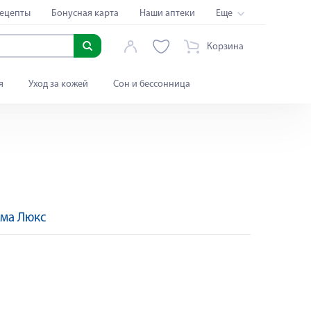
ецепты
Бонусная карта
Наши аптеки
Еще
Корзина
я
Уход за кожей
Сон и бессонница
ма Люкс