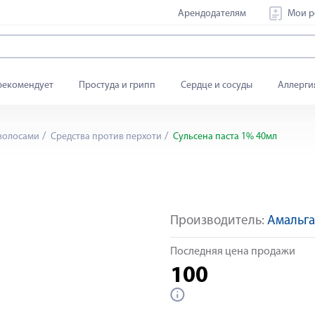
Арендодателям
Мои р
рекомендует
Простуда и грипп
Сердце и сосуды
Аллерги
 волосами
Средства против перхоти
Сульсена паста 1% 40мл
Производитель:
Амальга
Последняя цена продажи
100