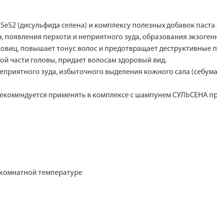
SeS2 (дисульфида селена) и комплексу полезных добавок паст
а, появления перхоти и неприятного зуда, образования экзоге
овиц, повышает тонус волос и предотвращает деструктивные п
й части головы, придает волосам здоровый вид.
неприятного зуда, избыточного выделения кожного сала (себум
рекомендуется применять в комплексе с шампунем СУЛЬСЕНА пр
и комнатной температуре