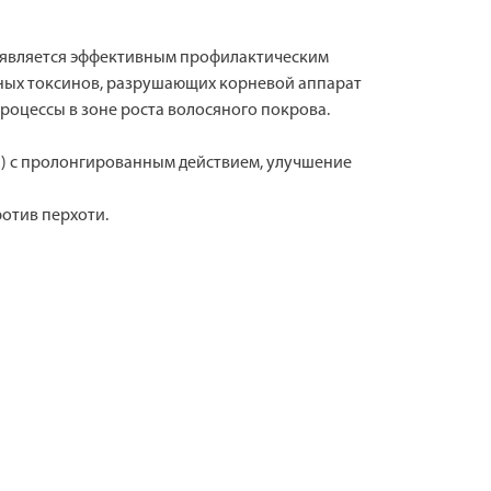
а является эффективным профилактическим
нных токсинов, разрушающих корневой аппарат
роцессы в зоне роста волосяного покрова.
а) с пролонгированным действием, улучшение
отив перхоти.