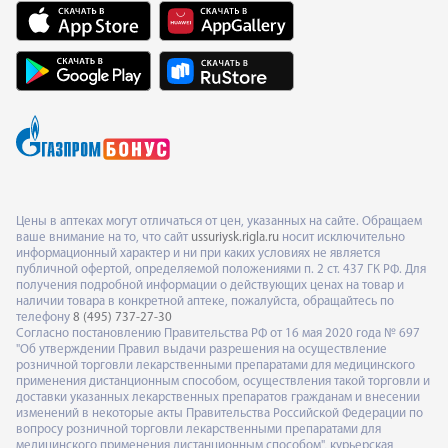
Цены в аптеках могут отличаться от цен, указанных на сайте. Обращаем
ваше внимание на то, что сайт
ussuriysk.rigla.ru
носит исключительно
информационный характер и ни при каких условиях не является
публичной офертой, определяемой положениями п. 2 ст. 437 ГК РФ. Для
получения подробной информации о действующих ценах на товар и
наличии товара в конкретной аптеке, пожалуйста, обращайтесь по
телефону
8 (495) 737-27-30
Согласно постановлению Правительства РФ от 16 мая 2020 года № 697
"Об утверждении Правил выдачи разрешения на осуществление
розничной торговли лекарственными препаратами для медицинского
применения дистанционным способом, осуществления такой торговли и
доставки указанных лекарственных препаратов гражданам и внесении
изменений в некоторые акты Правительства Российской Федерации по
вопросу розничной торговли лекарственными препаратами для
медицинского применения дистанционным способом", курьерская