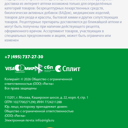
доставка из интернет-аптеки возможна только для определённых
категорий товаров: безрецептурных лекарственных средств,
биологически активных добавок (БАДов), медицинских изделий,
товаров для ухода и красоты, бытовой химии и других сопутствующих
товаров. Рецептурные препараты доставляются до ближайшей аптеки и
могут быть получены при наличии действующего рецепта,
оформленного врачом. Ассортимент товаров, участвующих в
специальных предложениях и акциях, может быть ограничен или
изменен
+7 (495) 737-27-30
Копирайт: © 2026 Общество с ограниченной
ответственностью (ООО) «Ригла»
Все права защищены
115201, г. Москва, Каширское шоссе, д. 22, корп. 4, стр. 1
ОГРН 1027700271290; ИНН 7724211288
Юр. лицо, которому принадлежит домен:
Общество с ограниченной ответственностью
(ООО) «Ригла»
Электронная почта:
info@rigla.ru