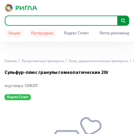
Акции
Распродажа
Яндекс Сплит
Ригла рекомендуе
Главная
Лекарственные препараты
Кожа, дерматологические препараты
Л
Сульфур-плюс гранулы гомеопатические 20г
код товара:
5008207
Яндекс Сплит