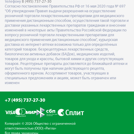
телефону
8 (495) 737-27-30
Согласно постановлению Правительства РФ от 16 мая 2020 года № 697
"Об утверждении Правил выдачи разрешения на осуществление
розничной торговли лекарственными препаратами для медицинского
применения дистанционным способом, осуществления такой торговли и
доставки указанных лекарственных препаратов гражданам и внесении
изменений в некоторые акты Правительства Российской Федерации по
вопросу розничной торговли лекарственными препаратами для
медицинского применения дистанционным способом", курьерская
доставка из интернет-аптеки возможна только для определённых
категорий товаров: безрецептурных лекарственных средств,
биологически активных добавок (БАДов), медицинских изделий,
товаров для ухода и красоты, бытовой химии и других сопутствующих
товаров. Рецептурные препараты доставляются до ближайшей аптеки и
могут быть получены при наличии действующего рецепта,
оформленного врачом. Ассортимент товаров, участвующих в
специальных предложениях и акциях, может быть ограничен или
изменен
+7 (495) 737-27-30
Копирайт: © 2026 Общество с ограниченной
ответственностью (ООО) «Ригла»
Все права защищены