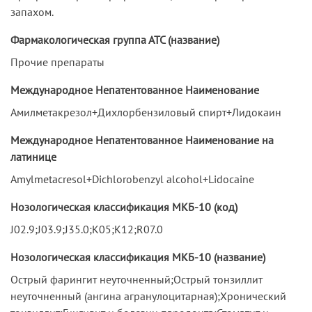
запахом.
Фармакологическая группа АТС (название)
Прочие препараты
Международное Непатентованное Наименование
Амилметакрезол+Дихлорбензиловый спирт+Лидокаин
Международное Непатентованное Наименование на
латинице
Amylmetacresol+Dichlorobenzyl alcohol+Lidocaine
Нозологическая классификация МКБ-10 (код)
J02.9;J03.9;J35.0;K05;K12;R07.0
Нозологическая классификация МКБ-10 (название)
Острый фарингит неуточненный;Острый тонзиллит
неуточненный (ангина агранулоцитарная);Хронический