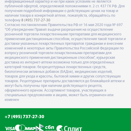
информационный характер и ни при каких условиях не является
публичной офертой, определяемой положениями п. 2 ст. 437 ГК РФ. Для
получения подробной информации о действующих ценах на товар и
наличии товара в конкретной аптеке, пожалуйста, обращайтесь по
телефону
8 (495) 737-27-30
Согласно постановлению Правительства РФ от 16 мая 2020 года № 697
"Об утверждении Правил выдачи разрешения на осуществление
розничной торговли лекарственными препаратами для медицинского
применения дистанционным способом, осуществления такой торговли и
доставки указанных лекарственных препаратов гражданам и внесении
изменений в некоторые акты Правительства Российской Федерации по
вопросу розничной торговли лекарственными препаратами для
медицинского применения дистанционным способом", курьерская
доставка из интернет-аптеки возможна только для определённых
категорий товаров: безрецептурных лекарственных средств,
биологически активных добавок (БАДов), медицинских изделий,
товаров для ухода и красоты, бытовой химии и других сопутствующих
товаров. Рецептурные препараты доставляются до ближайшей аптеки и
могут быть получены при наличии действующего рецепта,
оформленного врачом. Ассортимент товаров, участвующих в
специальных предложениях и акциях, может быть ограничен или
изменен
+7 (495) 737-27-30