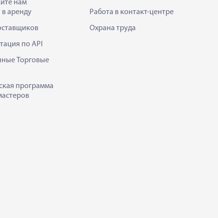
ите нам
 в аренду
Работа в контакт-центре
оставщиков
Охрана труда
тация по API
нные Торговые
ская программа
мастеров