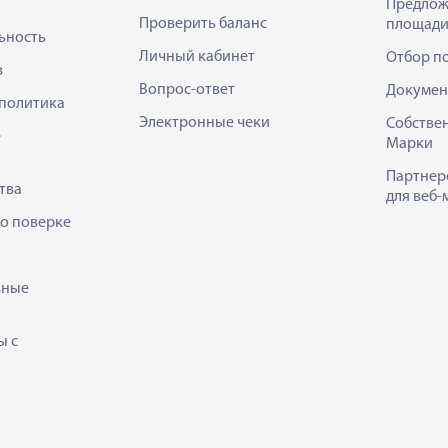
Предлож
Проверить баланс
площади
ьность
Личный кабинет
Отбор п
в
Вопрос-ответ
Докумен
политика
Электронные чеки
Собстве
е
Марки
Партнер
тва
для веб-
 о поверке
ьные
ы с