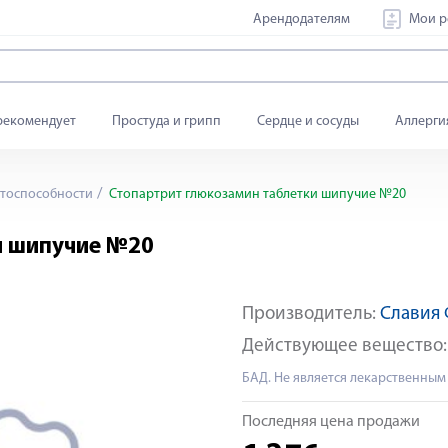
Арендодателям
Мои р
рекомендует
Простуда и грипп
Сердце и сосуды
Аллерги
тоспособности
Стопартрит глюкозамин таблетки шипучие №20
и шипучие №20
Производитель:
Славия
Действующее вещество
БАД. Не является лекарственным
Последняя цена продажи