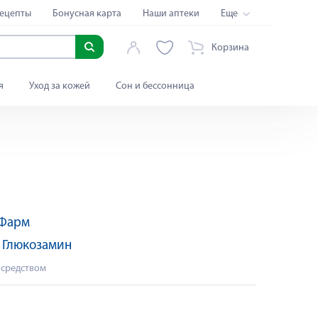
ецепты
Бонусная карта
Наши аптеки
Еще
Корзина
я
Уход за кожей
Сон и бессонница
 Фарм
:
Глюкозамин
 средством