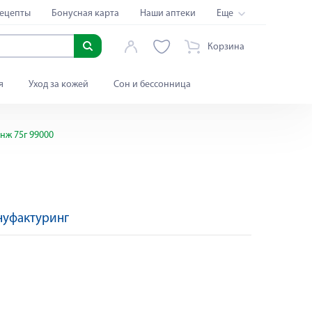
ецепты
Бонусная карта
Наши аптеки
Еще
Корзина
я
Уход за кожей
Сон и бессонница
ж 75г 99000
нуфактуринг