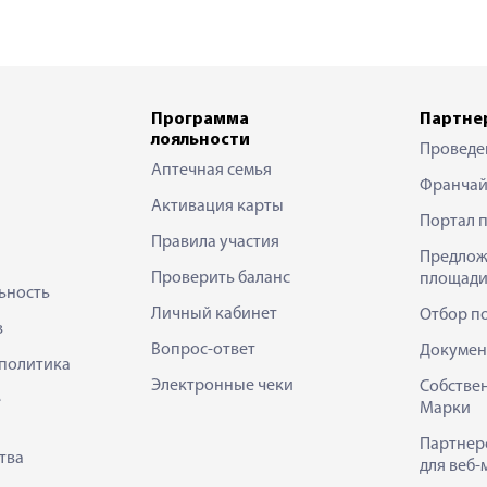
Программа
Партне
лояльности
Проведе
Аптечная семья
Франчай
Активация карты
Портал 
Правила участия
Предлож
Проверить баланс
площади
ьность
Личный кабинет
Отбор п
в
Вопрос-ответ
Докумен
политика
Электронные чеки
Собстве
е
Марки
Партнер
тва
для веб-