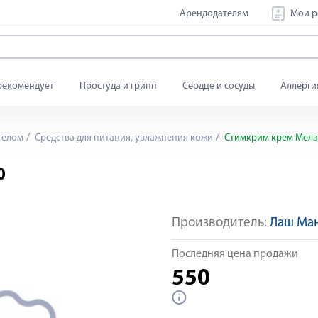
Арендодателям
Мои р
рекомендует
Простуда и грипп
Сердце и сосуды
Аллерги
телом
Средства для питания, увлажнения кожи
Стимкрим крем Мелан
0
Производитель:
Лаш Ма
Последняя цена продажи
550