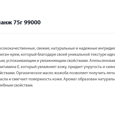
анж 75г 99000
 Высококачественные, свежие, натуральные и надежные ингрид
ан-крем, который благодаря своей уникальной текстуре идеален
ым, успокаивающим и увлажняющим свойствами. Апельсиновая 
тамина Е, который увлажняет кожу, придает упругость и сиян
ствами. Органическое масло жожоба позволяет получить легк
асла и смягчает поверхность кожи. Аромат образован натурал
лебным свойствам.