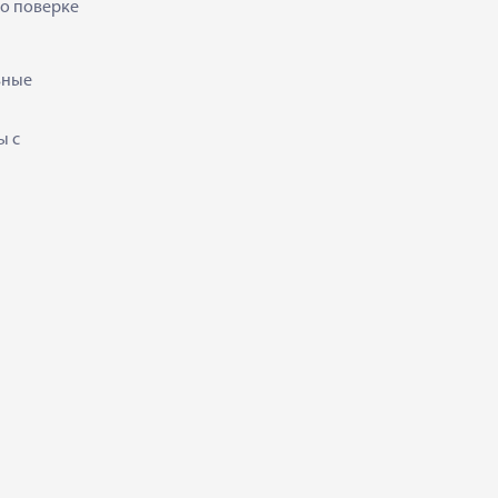
 о поверке
ьные
ы с