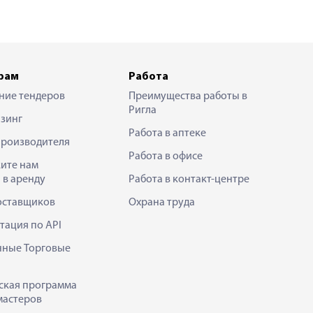
рам
Работа
ние тендеров
Преимущества работы в
Ригла
зинг
Работа в аптеке
производителя
Работа в офисе
ите нам
 в аренду
Работа в контакт-центре
оставщиков
Охрана труда
тация по API
нные Торговые
ская программа
мастеров