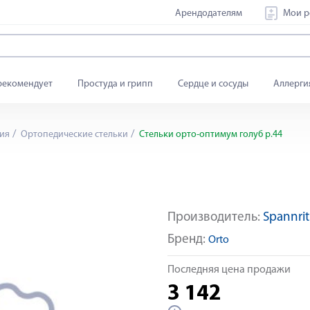
Арендодателям
Мои р
рекомендует
Простуда и грипп
Сердце и сосуды
Аллерги
ия
Ортопедические стельки
Стельки орто-оптимум голуб р.44
Производитель:
Spannri
Бренд:
Orto
Последняя цена продажи
3 142