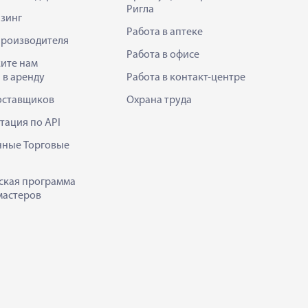
Ригла
зинг
Работа в аптеке
производителя
Работа в офисе
ите нам
 в аренду
Работа в контакт-центре
оставщиков
Охрана труда
тация по API
нные Торговые
ская программа
мастеров