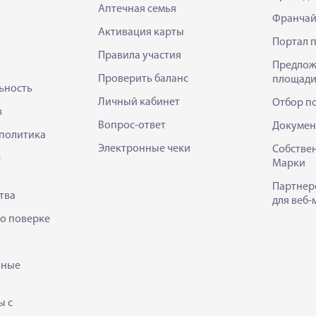
Аптечная семья
Франчай
Активация карты
Портал 
Правила участия
Предлож
Проверить баланс
площади
ьность
Личный кабинет
Отбор п
в
Вопрос-ответ
Докумен
политика
Электронные чеки
Собстве
е
Марки
Партнер
тва
для веб-
 о поверке
ьные
ы с