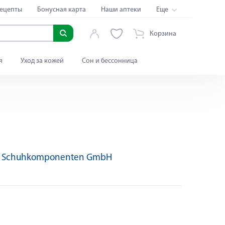
ецепты
Бонусная карта
Наши аптеки
Еще
Корзина
я
Уход за кожей
Сон и бессонница
t Schuhkomponenten GmbH