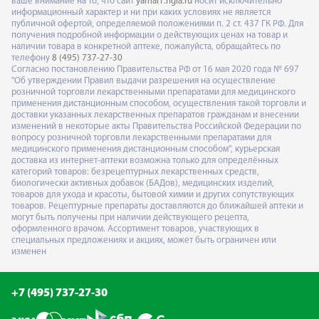
ваше внимание на то, что сайт
yamal1.rigla.ru
носит исключительно
информационный характер и ни при каких условиях не является
публичной офертой, определяемой положениями п. 2 ст. 437 ГК РФ. Для
получения подробной информации о действующих ценах на товар и
наличии товара в конкретной аптеке, пожалуйста, обращайтесь по
телефону
8 (495) 737-27-30
Согласно постановлению Правительства РФ от 16 мая 2020 года № 697
"Об утверждении Правил выдачи разрешения на осуществление
розничной торговли лекарственными препаратами для медицинского
применения дистанционным способом, осуществления такой торговли и
доставки указанных лекарственных препаратов гражданам и внесении
изменений в некоторые акты Правительства Российской Федерации по
вопросу розничной торговли лекарственными препаратами для
медицинского применения дистанционным способом", курьерская
доставка из интернет-аптеки возможна только для определённых
категорий товаров: безрецептурных лекарственных средств,
биологически активных добавок (БАДов), медицинских изделий,
товаров для ухода и красоты, бытовой химии и других сопутствующих
товаров. Рецептурные препараты доставляются до ближайшей аптеки и
могут быть получены при наличии действующего рецепта,
оформленного врачом. Ассортимент товаров, участвующих в
специальных предложениях и акциях, может быть ограничен или
изменен
+7 (495) 737-27-30