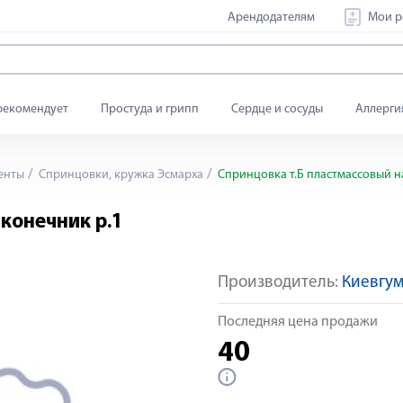
Арендодателям
Мои р
рекомендует
Простуда и грипп
Сердце и сосуды
Аллерги
енты
Спринцовки, кружка Эсмарха
Спринцовка т.Б пластмассовый н
конечник р.1
Производитель:
Киевгу
Последняя цена продажи
40