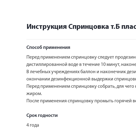
Инструкция Спринцовка т.Б пла
Способ применения
Перед применением спринцовку следует продезин
дистиллированной воде в течение 10 минут, након
В лечебных учреждениях баллон и наконечник дез
окончании дезинфекционной выдержки спринцовк
Перед применением спринцовку собрать, для чего 
жиром.
После применения спринцовку промыть горячей в
Срок годности
4 года