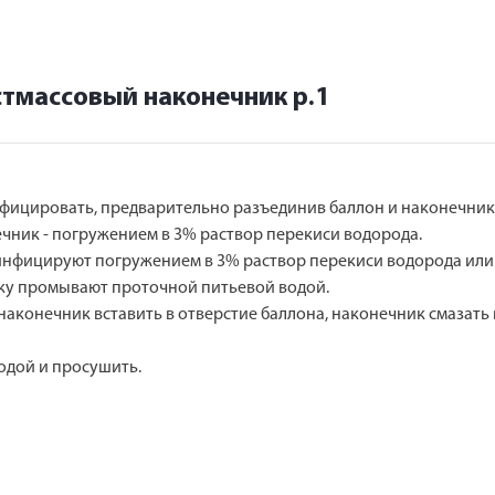
стмассовый наконечник р.1
фицировать, предварительно разъединив баллон и наконечник
ечник - погружением в 3% раствор перекиси водорода.
инфицируют погружением в 3% раствор перекиси водорода или в
у промывают проточной питьевой водой.
наконечник вставить в отверстие баллона, наконечник смазат
одой и просушить.