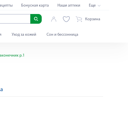
ецепты
Бонусная карта
Наши аптеки
Еще
Корзина
я
Уход за кожей
Сон и бессонница
аконечник р.1
ма