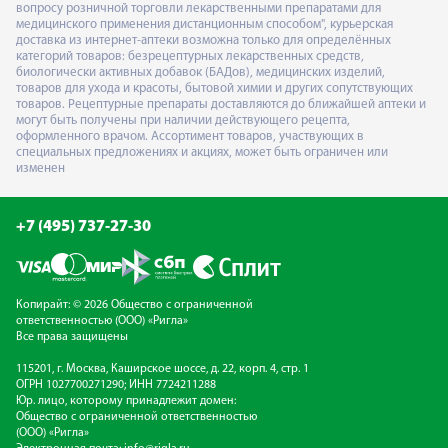
вопросу розничной торговли лекарственными препаратами для
медицинского применения дистанционным способом", курьерская
доставка из интернет-аптеки возможна только для определённых
категорий товаров: безрецептурных лекарственных средств,
биологически активных добавок (БАДов), медицинских изделий,
товаров для ухода и красоты, бытовой химии и других сопутствующих
товаров. Рецептурные препараты доставляются до ближайшей аптеки и
могут быть получены при наличии действующего рецепта,
оформленного врачом. Ассортимент товаров, участвующих в
специальных предложениях и акциях, может быть ограничен или
изменен
+7 (495) 737-27-30
Копирайт: © 2026 Общество с ограниченной
ответственностью (ООО) «Ригла»
Все права защищены
115201, г. Москва, Каширское шоссе, д. 22, корп. 4, стр. 1
ОГРН 1027700271290; ИНН 7724211288
Юр. лицо, которому принадлежит домен:
Общество с ограниченной ответственностью
(ООО) «Ригла»