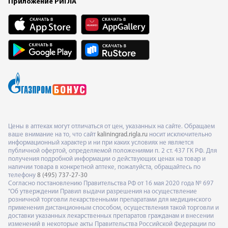
Приложение РИГЛА
Цены в аптеках могут отличаться от цен, указанных на сайте. Обращаем
ваше внимание на то, что сайт
kaliningrad.rigla.ru
носит исключительно
информационный характер и ни при каких условиях не является
публичной офертой, определяемой положениями п. 2 ст. 437 ГК РФ. Для
получения подробной информации о действующих ценах на товар и
наличии товара в конкретной аптеке, пожалуйста, обращайтесь по
телефону
8 (495) 737-27-30
Согласно постановлению Правительства РФ от 16 мая 2020 года № 697
"Об утверждении Правил выдачи разрешения на осуществление
розничной торговли лекарственными препаратами для медицинского
применения дистанционным способом, осуществления такой торговли и
доставки указанных лекарственных препаратов гражданам и внесении
изменений в некоторые акты Правительства Российской Федерации по