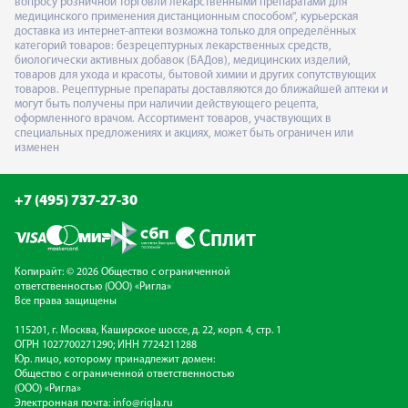
вопросу розничной торговли лекарственными препаратами для
медицинского применения дистанционным способом", курьерская
доставка из интернет-аптеки возможна только для определённых
категорий товаров: безрецептурных лекарственных средств,
биологически активных добавок (БАДов), медицинских изделий,
товаров для ухода и красоты, бытовой химии и других сопутствующих
товаров. Рецептурные препараты доставляются до ближайшей аптеки и
могут быть получены при наличии действующего рецепта,
оформленного врачом. Ассортимент товаров, участвующих в
специальных предложениях и акциях, может быть ограничен или
изменен
+7 (495) 737-27-30
Копирайт: © 2026 Общество с ограниченной
ответственностью (ООО) «Ригла»
Все права защищены
115201, г. Москва, Каширское шоссе, д. 22, корп. 4, стр. 1
ОГРН 1027700271290; ИНН 7724211288
Юр. лицо, которому принадлежит домен:
Общество с ограниченной ответственностью
(ООО) «Ригла»
Электронная почта:
info@rigla.ru