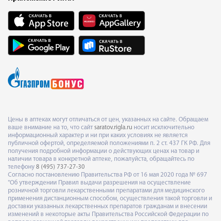
Цены в аптеках могут отличаться от цен, указанных на сайте. Обращаем
ваше внимание на то, что сайт
saratov.rigla.ru
носит исключительно
информационный характер и ни при каких условиях не является
публичной офертой, определяемой положениями п. 2 ст. 437 ГК РФ. Для
получения подробной информации о действующих ценах на товар и
наличии товара в конкретной аптеке, пожалуйста, обращайтесь по
телефону
8 (495) 737-27-30
Согласно постановлению Правительства РФ от 16 мая 2020 года № 697
"Об утверждении Правил выдачи разрешения на осуществление
розничной торговли лекарственными препаратами для медицинского
применения дистанционным способом, осуществления такой торговли и
доставки указанных лекарственных препаратов гражданам и внесении
изменений в некоторые акты Правительства Российской Федерации по