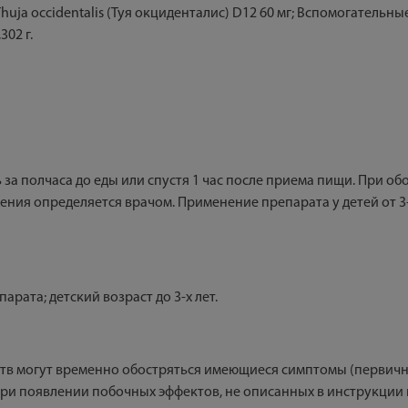
Thuja occidentalis (Туя окциденталис) D12 60 мг; Вспомогательны
02 г.
ь за полчаса до еды или спустя 1 час после приема пищи. При о
ечения определяется врачом. Применение препарата у детей от 
ата; детский возраст до 3-х лет.
тв могут временно обостряться имеющиеся симптомы (первичное
 При появлении побочных эффектов, не описанных в инструкци