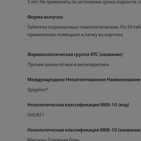
5 лет. Не применять по истечении срока годности. 
Форма выпуска
Таблетки подъязычные гомеопатические. По 50 та
применению помещают в пачку из картона.
Фармакологическая группа АТС (название)
Прочие анальгетики и антипиретики
Международное Непатентованное Наименование
Spigelon®
Нозологическая классификация МКБ-10 (код)
G43;R51
Нозологическая классификация МКБ-10 (название
Мигрень;Головная боль