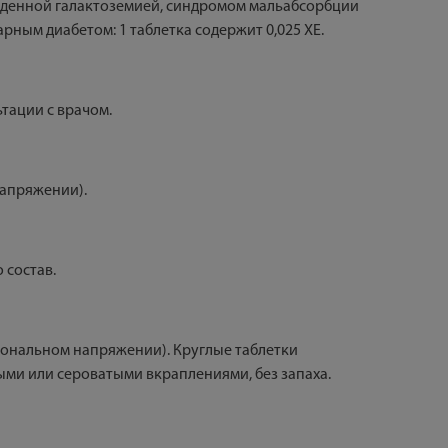
рожденной галактоземией, синдромом мальабсорбции
рным диабетом: 1 таблетка содержит 0,025 ХЕ.
тации с врачом.
напряжении).
 состав.
иональном напряжении). Круглые таблетки
ыми или сероватыми вкраплениями, без запаха.