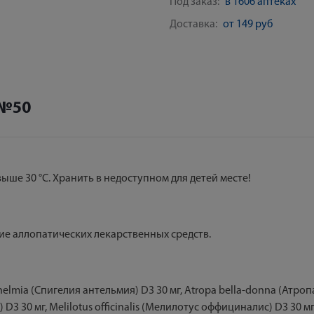
Под заказ:
в 1606 аптеках
Доставка:
от 149 руб
 №50
ыше 30 °С. Хранить в недоступном для детей месте!
е аллопатических лекарственных средств.
elmia (Спигелия антельмия) D3 30 мг, Atropa bella-donna (Атропа
D3 30 мг, Melilotus officinalis (Мелилотус оффициналис) D3 30 