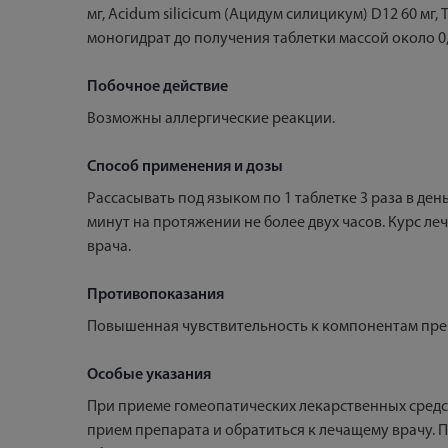
мг, Acidum silicicum (Ацидум силицикум) D12 60 мг, 
моногидрат до получения таблетки массой около 0,3
Побочное действие
Возможны аллергические реакции.
Способ применения и дозы
Рассасывать под языком по 1 таблетке 3 раза в ден
минут на протяжении не более двух часов. Курс л
врача.
Противопоказания
Повышенная чувствительность к компонентам препар
Особые указания
При приеме гомеопатических лекарственных средс
прием препарата и обратиться к лечащему врачу.