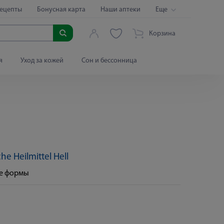
ецепты
Бонусная карта
Наши аптеки
Еще
Корзина
я
Уход за кожей
Сон и бессонница
che Heilmittel Hell
ые формы