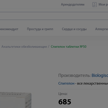
Арендодателям
Мои р
рекомендует
Простуда и грипп
Сердце и сосуды
Аллерги
Анальгетики обезболивающие
Спигелон таблетки №50
Производитель:
Biologis
Спигелон
- все лекарственн
Цена:
685