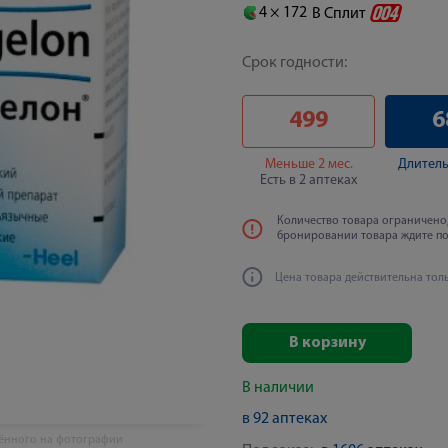
4 ×
172
В Сплит
Срок годности:
499
6
Меньше 2 мес.
Длитель
Есть в 2 аптеках
Количество товара ограничено,
бронировании товара ждите п
Цена товара действительна тол
В корзину
В наличии
в 92 аптеках
жённого на фотографии