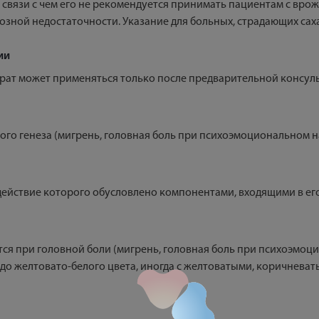
, в связи с чем его не рекомендуется принимать пациентам с в
зной недостаточности. Указание для больных, страдающих саха
ии
рат может применяться только после предварительной консуль
ого генеза (мигрень, головная боль при психоэмоциональном 
йствие которого обусловлено компонентами, входящими в его
я при головной боли (мигрень, головная боль при психоэмоц
до желтовато-белого цвета, иногда с желтоватыми, коричневат