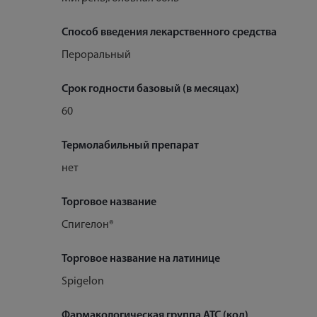
Способ введения лекарственного средства
Пероральный
Срок годности базовый (в месяцах)
60
Термолабильный препарат
нет
Торговое название
Спигелон®
Торговое название на латинице
Spigelon
Фармакологическая группа АТС (код)