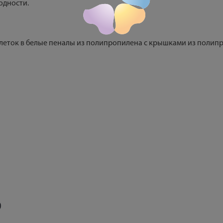
годности.
блеток в белые пеналы из полипропилена с крышками из полипр
)