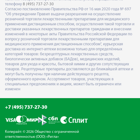
телефону
8 (495) 737-27-30
Согласно постановлению Правительства РФ от 16 мая 2020 года № 697
"Об утверждении Правил выдачи разрешения на осуществление
розничной торговли лекарственными препаратами для медицинского
применения дистанционным способом, осуществления такой торговли и
доставки указанных лекарственных препаратов гражданам и внесении
изменений в некоторые акты Правительства Российской Федерации по
вопросу розничной торговли лекарственными препаратами для
медицинского применения дистанционным способом", курьерская
доставка из интернет-аптеки возможна только для определённых
категорий товаров: безрецептурных лекарственных средств,
биологически активных добавок (БАДов), медицинских изделий,
товаров для ухода и красоты, бытовой химии и других сопутствующих
товаров. Рецептурные препараты доставляются до ближайшей аптеки и
могут быть получены при наличии действующего рецепта,
оформленного врачом. Ассортимент товаров, участвующих в
специальных предложениях и акциях, может быть ограничен или
изменен
+7 (495) 737-27-30
Копирайт: © 2026 Общество с ограниченной
ответственностью (ООО) «Ригла»