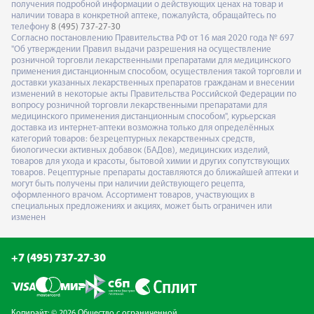
получения подробной информации о действующих ценах на товар и
наличии товара в конкретной аптеке, пожалуйста, обращайтесь по
телефону
8 (495) 737-27-30
Согласно постановлению Правительства РФ от 16 мая 2020 года № 697
"Об утверждении Правил выдачи разрешения на осуществление
розничной торговли лекарственными препаратами для медицинского
применения дистанционным способом, осуществления такой торговли и
доставки указанных лекарственных препаратов гражданам и внесении
изменений в некоторые акты Правительства Российской Федерации по
вопросу розничной торговли лекарственными препаратами для
медицинского применения дистанционным способом", курьерская
доставка из интернет-аптеки возможна только для определённых
категорий товаров: безрецептурных лекарственных средств,
биологически активных добавок (БАДов), медицинских изделий,
товаров для ухода и красоты, бытовой химии и других сопутствующих
товаров. Рецептурные препараты доставляются до ближайшей аптеки и
могут быть получены при наличии действующего рецепта,
оформленного врачом. Ассортимент товаров, участвующих в
специальных предложениях и акциях, может быть ограничен или
изменен
+7 (495) 737-27-30
Копирайт: © 2026 Общество с ограниченной