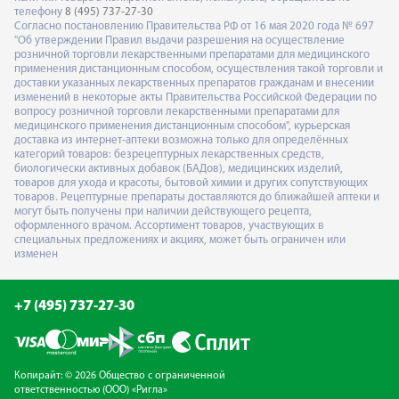
телефону
8 (495) 737-27-30
Согласно постановлению Правительства РФ от 16 мая 2020 года № 697
"Об утверждении Правил выдачи разрешения на осуществление
розничной торговли лекарственными препаратами для медицинского
применения дистанционным способом, осуществления такой торговли и
доставки указанных лекарственных препаратов гражданам и внесении
изменений в некоторые акты Правительства Российской Федерации по
вопросу розничной торговли лекарственными препаратами для
медицинского применения дистанционным способом", курьерская
доставка из интернет-аптеки возможна только для определённых
категорий товаров: безрецептурных лекарственных средств,
биологически активных добавок (БАДов), медицинских изделий,
товаров для ухода и красоты, бытовой химии и других сопутствующих
товаров. Рецептурные препараты доставляются до ближайшей аптеки и
могут быть получены при наличии действующего рецепта,
оформленного врачом. Ассортимент товаров, участвующих в
специальных предложениях и акциях, может быть ограничен или
изменен
+7 (495) 737-27-30
Копирайт: © 2026 Общество с ограниченной
ответственностью (ООО) «Ригла»