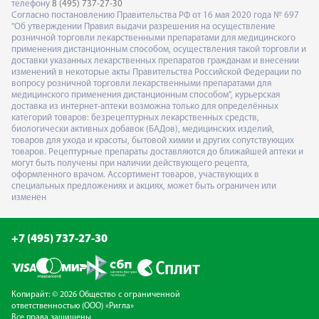
телефону
8 (495) 737-27-30
Согласно постановлению Правительства РФ от 16 мая 2020 года № 697
"Об утверждении Правил выдачи разрешения на осуществление
розничной торговли лекарственными препаратами для медицинского
применения дистанционным способом, осуществления такой торговли и
доставки указанных лекарственных препаратов гражданам и внесении
изменений в некоторые акты Правительства Российской Федерации по
вопросу розничной торговли лекарственными препаратами для
медицинского применения дистанционным способом", курьерская
доставка из интернет-аптеки возможна только для определённых
категорий товаров: безрецептурных лекарственных средств,
биологически активных добавок (БАДов), медицинских изделий,
товаров для ухода и красоты, бытовой химии и других сопутствующих
товаров. Рецептурные препараты доставляются до ближайшей аптеки и
могут быть получены при наличии действующего рецепта,
оформленного врачом. Ассортимент товаров, участвующих в
специальных предложениях и акциях, может быть ограничен или
изменен
+7 (495) 737-27-30
Копирайт: © 2026 Общество с ограниченной
ответственностью (ООО) «Ригла»
Все права защищены