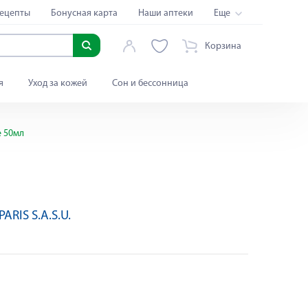
ецепты
Бонусная карта
Наши аптеки
Еще
Корзина
я
Уход за кожей
Сон и бессонница
 50мл
ARIS S.A.S.U.