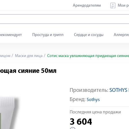
Арендодателям
Мои р
рекомендует
Простуда и грипп
Сердце и сосуды
Аллерги
 лицом
Маски для лица
Сотис маска увлажняющая придающая сияние
ющая сияние 50мл
Производитель:
SOTHYS P
Бренд:
Sothys
Последняя цена продажи
3 604