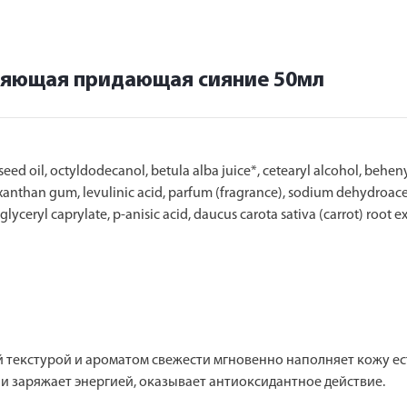
няющая придающая сияние 50мл
ed oil, octyldodecanol, betula alba juice*, cetearyl alcohol, behenyl
xanthan gum, levulinic acid, parfum (fragrance), sodium dehydroacet
yceryl caprylate, p-anisic acid, daucus carota sativa (carrot) root e
 текстурой и ароматом свежести мгновенно наполняет кожу ес
и заряжает энергией, оказывает антиоксидантное действие.