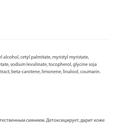
 alcohol, cetyl palmitate, myristyl myristate,
ate, sodium levulinate, tocopherol, glycine soja
xtract, beta-carotene, limonene, linalool, coumarin.
тественным сиянием. Детоксицирует, дарит коже