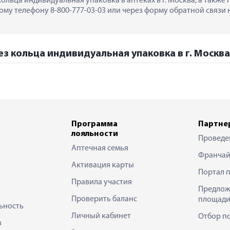
кольца индивидуальная упаковка в аптеках в г. Москва, а также
му телефону 8-800-777-03-03 или через форму обратной связи н
ез кольца индивидуальная упаковка в г. Москва
Программа
Партне
лояльности
Проведе
Аптечная семья
Франчай
Активация карты
Портал 
Правила участия
Предлож
Проверить баланс
площади
ьность
Личный кабинет
Отбор п
в