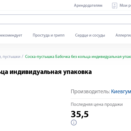
Арендодателям
Мои р
рекомендует
Простуда и грипп
Сердце и сосуды
Аллерги
, пустышки
Соска-пустышка Бабочка без кольца индивидуальная упа
ьца индивидуальная упаковка
Производитель:
Киевгу
Последняя цена продажи
35,5