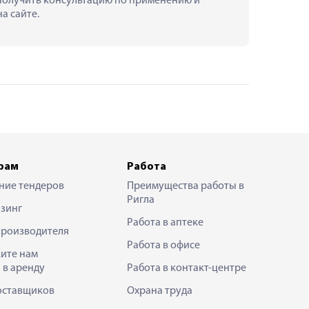
 получить консультацию по применению и 
а сайте.
рам
Работа
ние тендеров
Преимущества работы в
Ригла
зинг
Работа в аптеке
производителя
Работа в офисе
ите нам
 в аренду
Работа в контакт-центре
оставщиков
Охрана труда