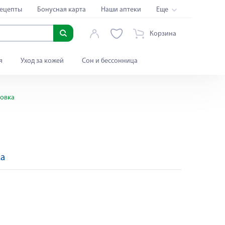
ецепты
Бонусная карта
Наши аптеки
Еще
Корзина
я
Уход за кожей
Сон и бессонница
ковка
ма