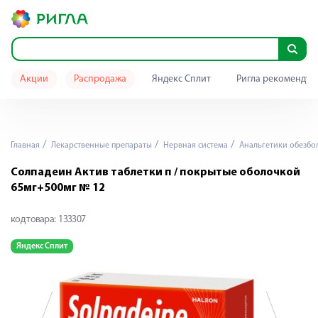
Акции
Распродажа
Яндекс Сплит
Ригла рекомендуе
Главная
Лекарственные препараты
Нервная система
Анальгетики обезб
Солпадеин Актив таблетки п / покрытые оболочкой
65мг+500мг № 12
код товара:
133307
Яндекс Сплит
Я