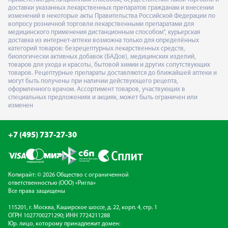
доставки указанных лекарственных препаратов гражданам и внесении
изменений в некоторые акты Правительства Российской Федерации по
вопросу розничной торговли лекарственными препаратами для
медицинского применения дистанционным способом", курьерская
доставка из интернет-аптеки возможна только для определённых
категорий товаров: безрецептурных лекарственных средств,
биологически активных добавок (БАДов), медицинских изделий,
товаров для ухода и красоты, бытовой химии и других сопутствующих
товаров. Рецептурные препараты доставляются до ближайшей аптеки и
могут быть получены при наличии действующего рецепта,
оформленного врачом. Ассортимент товаров, участвующих в
специальных предложениях и акциях, может быть ограничен или
изменен
+7 (495) 737-27-30
Копирайт: © 2026 Общество с ограниченной
ответственностью (ООО) «Ригла»
Все права защищены
115201, г. Москва, Каширское шоссе, д. 22, корп. 4, стр. 1
ОГРН 1027700271290; ИНН 7724211288
Юр. лицо, которому принадлежит домен: