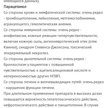
имеющихся данных).
Парацетамол
Со стороны крови и лимфатической системы: очень редко
- тромбоцитопения, лейкопения, метгемоглобинемия,
агранулоцитоз, гемолитическая анемия.
Со стороны иммунной системы: очень редко -
анафилаксия, кожные реакции гиперчувствительности,
включая кожную сыпь, ангионевротический отек (отек
Квинке), синдром Стивенса-Джонсона, токсический
эпидермальный некролиз.
Со стороны дыхательной системы: очень редко -
бронхоспазм у пациентов с повышенной
чувствительностью к ацетилсалициловой кислоте и
непереносимостью других НПВП.
Со стороны печени и желчевыводящих путей: очень редко
- нарушения функции печени.
При длительном применении препарата в высоких дозах
повышается вероятность гепатотоксического действия,
нефротоксического действия и панцитопении. В случае