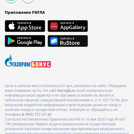
Приложение РИГЛА
Цены в аптеках могут отличаться от цен, указанных на сайте. Обращаем
ваше внимание на то, что сайт
tver.rigla.ru
носит исключительно
информационный характер и ни при каких условиях не является
публичной офертой, определяемой положениями п. 2 ст. 437 ГК РФ. Для
получения подробной информации о действующих ценах на товар и
наличии товара в конкретной аптеке, пожалуйста, обращайтесь по
телефону
8 (495) 737-27-30
Согласно постановлению Правительства РФ от 16 мая 2020 года № 697
"Об утверждении Правил выдачи разрешения на осуществление
розничной торговли лекарственными препаратами для медицинского
применения дистанционным способом, осуществления такой торговли и