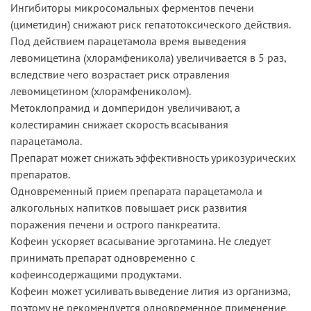
Ингибиторы микросомальных ферментов печени
(циметидин) снижают риск гепатотоксического действия.
Под действием парацетамола время выведения
левомицетина (хлорамфеникола) увеличивается в 5 раз,
вследствие чего возрастает риск отравления
левомицетином (хлорамфениколом).
Метоклопрамид и домперидон увеличивают, а
колестирамин снижает скорость всасывания
парацетамола.
Препарат может снижать эффективность урикозурических
препаратов.
Одновременный прием препарата парацетамола и
алкогольных напитков повышает риск развития
поражения печени и острого панкреатита.
Кофеин ускоряет всасывание эрготамина. Не следует
принимать препарат одновременно с
кофеинсодержащими продуктами.
Кофеин может усиливать выведение лития из организма,
поэтому не рекомендуется одновременное применение