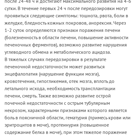
после 24-48 ч и достигают максимального развития на 4-6
сутки. В течение первых 24 ч после передозировки могут
проявиться следующие симптомы: тошнота, рвота, боли в
желудке, бледность кожных покровов, анорексия. Через
1-2 суток определяются признаки поражения печени
(болезненность в области печени, повышение активности
печеночных ферментов), возможно развитие нарушения
углеводного обмена и метаболического ацидоза.
В тяжелых случаях передозировки в результате
печеночной недостаточности может развиться
энцефалопатия (нарушение функции мозга),
кровотечения, гипогликемия, отек мозга, вплоть до
летального исхода, необходимость трансплантации
печени, смерть. Также возможно развитие острой
почечной недостаточности с острым тубулярным
некрозом, характерными признаками которого является
боль в поясничной области, гематурия (примесь крови или
эритроцитов в моче), протеинурия (повышенное
содержание белка в моче), при этом тяжелое поражение