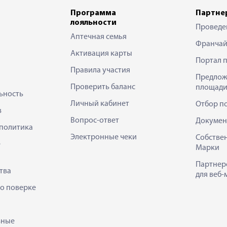
Программа
Партне
лояльности
Проведе
Аптечная семья
Франчай
Активация карты
Портал 
Правила участия
Предлож
Проверить баланс
площади
ьность
Личный кабинет
Отбор п
в
Вопрос-ответ
Докумен
политика
Электронные чеки
Собстве
е
Марки
Партнер
тва
для веб-
 о поверке
ьные