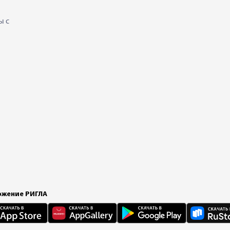
ы с
жение РИГЛА