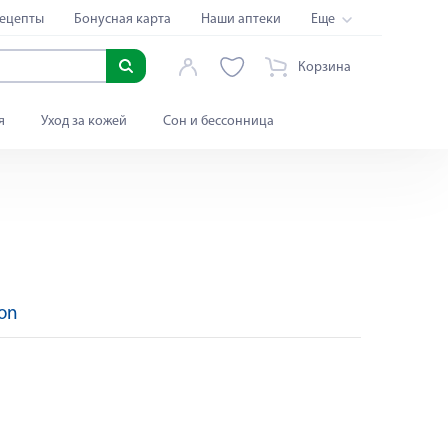
ецепты
Бонусная карта
Наши аптеки
Еще
Корзина
я
Уход за кожей
Сон и бессонница
ion