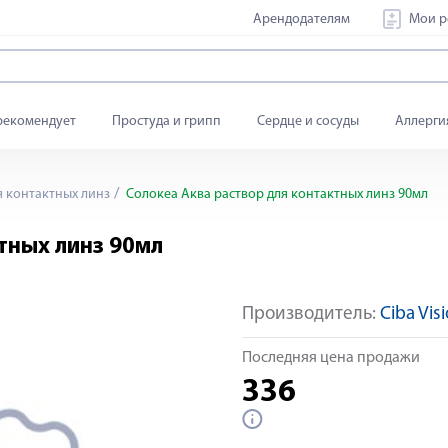
Арендодателям
Мои р
рекомендует
Простуда и грипп
Сердце и сосуды
Аллерги
я контактных линз
Солокеа Аква раствор для контактных линз 90мл
тных линз 90мл
Производитель:
Ciba Vis
Последняя цена продажи
336