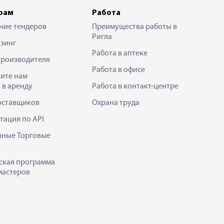
рам
Работа
ние тендеров
Преимущества работы в
Ригла
зинг
Работа в аптеке
производителя
Работа в офисе
ите нам
 в аренду
Работа в контакт-центре
оставщиков
Охрана труда
тация по API
нные Торговые
ская программа
мастеров