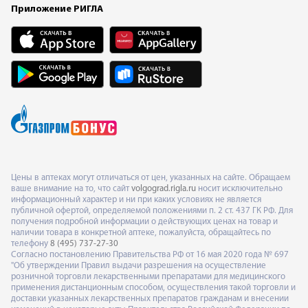
Приложение РИГЛА
Цены в аптеках могут отличаться от цен, указанных на сайте. Обращаем
ваше внимание на то, что сайт
volgograd.rigla.ru
носит исключительно
информационный характер и ни при каких условиях не является
публичной офертой, определяемой положениями п. 2 ст. 437 ГК РФ. Для
получения подробной информации о действующих ценах на товар и
наличии товара в конкретной аптеке, пожалуйста, обращайтесь по
телефону
8 (495) 737-27-30
Согласно постановлению Правительства РФ от 16 мая 2020 года № 697
"Об утверждении Правил выдачи разрешения на осуществление
розничной торговли лекарственными препаратами для медицинского
применения дистанционным способом, осуществления такой торговли и
доставки указанных лекарственных препаратов гражданам и внесении