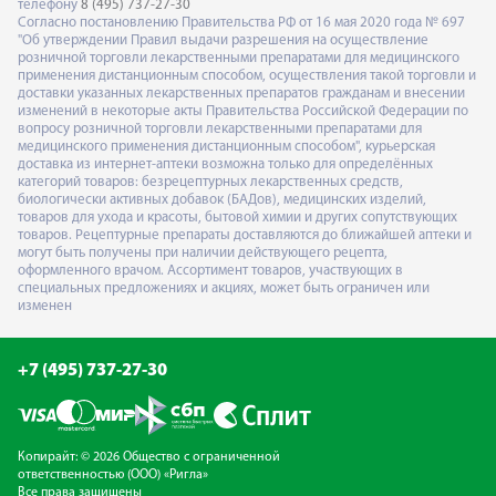
телефону
8 (495) 737-27-30
Согласно постановлению Правительства РФ от 16 мая 2020 года № 697
"Об утверждении Правил выдачи разрешения на осуществление
розничной торговли лекарственными препаратами для медицинского
применения дистанционным способом, осуществления такой торговли и
доставки указанных лекарственных препаратов гражданам и внесении
изменений в некоторые акты Правительства Российской Федерации по
вопросу розничной торговли лекарственными препаратами для
медицинского применения дистанционным способом", курьерская
доставка из интернет-аптеки возможна только для определённых
категорий товаров: безрецептурных лекарственных средств,
биологически активных добавок (БАДов), медицинских изделий,
товаров для ухода и красоты, бытовой химии и других сопутствующих
товаров. Рецептурные препараты доставляются до ближайшей аптеки и
могут быть получены при наличии действующего рецепта,
оформленного врачом. Ассортимент товаров, участвующих в
специальных предложениях и акциях, может быть ограничен или
изменен
+7 (495) 737-27-30
Копирайт: © 2026 Общество с ограниченной
ответственностью (ООО) «Ригла»
Все права защищены