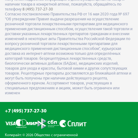
наличии товара в конкретной аптеке, пожалуйста, обращайтесь по
телефону
8 (495) 737-27-30
Согласно постановлению Правительства РФ от 16 мая 2020 года № 697
"Об утверждении Правил выдачи разрешения на осуществление
розничной торговли лекарственными препаратами для медицинского
применения дистанционным способом, осуществления такой торговли и
доставки указанных лекарственных препаратов гражданам и внесении
изменений в некоторые акты Правительства Российской Федерации по
вопросу розничной торговли лекарственными препаратами для
медицинского применения дистанционным способом", курьерская
доставка из интернет-аптеки возможна только для определённых
категорий товаров: безрецептурных лекарственных средств,
биологически активных добавок (БАДов), медицинских изделий,
товаров для ухода и красоты, бытовой химии и других сопутствующих
товаров. Рецептурные препараты доставляются до ближайшей аптеки и
могут быть получены при наличии действующего рецепта,
оформленного врачом. Ассортимент товаров, участвующих в
специальных предложениях и акциях, может быть ограничен или
изменен
+7 (495) 737-27-30
Копирайт: © 2026 Общество с ограниченной