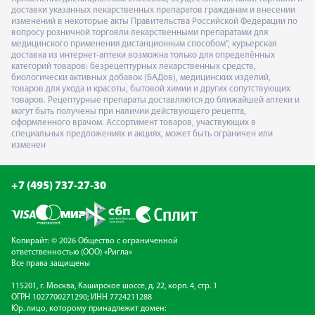
доставки указанных лекарственных препаратов гражданам и внесении
изменений в некоторые акты Правительства Российской Федерации по
вопросу розничной торговли лекарственными препаратами для
медицинского применения дистанционным способом", курьерская
доставка из интернет-аптеки возможна только для определённых
категорий товаров: безрецептурных лекарственных средств,
биологически активных добавок (БАДов), медицинских изделий,
товаров для ухода и красоты, бытовой химии и других сопутствующих
товаров. Рецептурные препараты доставляются до ближайшей аптеки и
могут быть получены при наличии действующего рецепта,
оформленного врачом. Ассортимент товаров, участвующих в
специальных предложениях и акциях, может быть ограничен или
изменен
+7 (495) 737-27-30
Копирайт: © 2026 Общество с ограниченной
ответственностью (ООО) «Ригла»
Все права защищены
115201, г. Москва, Каширское шоссе, д. 22, корп. 4, стр. 1
ОГРН 1027700271290; ИНН 7724211288
Юр. лицо, которому принадлежит домен: