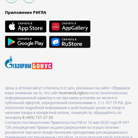
Приложение РИГЛА
Цены в аптеках могут отличаться от цен, указанных на сайте. Обращаем
ваше внимание на то, что сайт
murmansk.rigla.ru
носит исключительно
информационный характер и ни при каких условиях не является
публичной офертой, определяемой положениями п. 2 ст. 437 ГК РФ. Для
получения подробной информации о действующих ценах на товар и
наличии товара в конкретной аптеке, пожалуйста, обращайтесь по
телефону
8 (495) 737-27-30
Согласно постановлению Правительства РФ от 16 мая 2020 года № 697
"Об утверждении Правил выдачи разрешения на осуществление
розничной торговли лекарственными препаратами для медицинского
применения дистанционным способом, осуществления такой торговли и