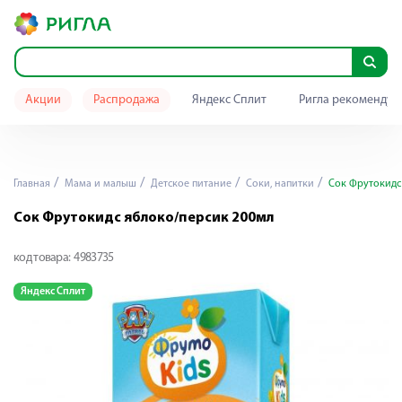
Акции
Распродажа
Яндекс Сплит
Ригла рекомендуе
Главная
Мама и малыш
Детское питание
Соки, напитки
Сок Фрутокидс
Сок Фрутокидс яблоко/персик 200мл
код товара:
4983735
Яндекс Сплит