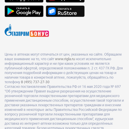
Цены в аптеках могут отличаться от цен, указанных на сайте. Обращаем
ваше внимание на то, что сайт
www.rigla.ru
носит исключительно
информационный характер и ни при каких условиях не является
публичной офертой, определяемой положениями п. 2 ст. 437 ГК РФ. Для
получения подробной информации о действующих ценах на товар и
наличии товара в конкретной аптеке, пожалуйста, обращайтесь по
телефону
8 (495) 737-27-30
Согласно постановлению Правительства РФ от 16 мая 2020 года № 697
"Об утверждении Правил выдачи разрешения на осуществление
розничной торговли лекарственными препаратами для медицинского
применения дистанционным способом, осуществления такой торговли и
доставки указанных лекарственных препаратов гражданам и внесении
изменений в некоторые акты Правительства Российской Федерации по
вопросу розничной торговли лекарственными препаратами для
медицинского применения дистанционным способом", курьерская
доставка из интернет-аптеки возможна только для определённых
категорий товаров: безрецептурных лекарственных средств,