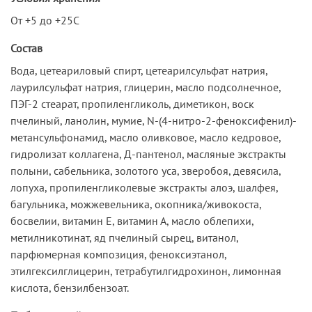
От +5 до +25С
Состав
Вода, цетеариловый спирт, цетеарилсульфат натрия,
лаурилсульфат натрия, глицерин, масло подсолнечное,
ПЭГ-2 стеарат, пропиленгликоль, диметикон, воск
пчелиный, ланолин, мумие, N-(4-нитро-2-феноксифенил)-
метансульфонамид, масло оливковое, масло кедровое,
гидролизат коллагена, Д-пантенол, масляные экстракты
полыни, сабельника, золотого уса, зверобоя, девясила,
лопуха, пропиленгликолевые экстракты алоэ, шалфея,
багульника, можжевельника, окопника/живокоста,
босвелии, витамин Е, витамин А, масло облепихи,
метилникотинат, яд пчелиный сырец, витанол,
парфюмерная композиция, феноксиэтанол,
этилгексилглицерин, тетрабутилгидрохинон, лимонная
кислота, бензилбензоат.