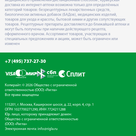
медицинского применения дистанционным способом", курьерская
доставка из интернет-аптеки возможна только для определённых
категорий товаров: безрецептурных лекарственных средств,
биологически активных добавок (БАДов), медицинских изделий,
товаров для ухода и красоты, бытовой химии и других сопутствующих
товаров. Рецептурные препараты доставляются до ближайшей аптеки и
могут быть получены при наличии действующего рецепта,
оформленного врачом. Ассортимент товаров, участвующих в
специальных предложениях и акциях, может быть ограничен или
изменен
+7 (495) 737-27-30
Копирайт: © 2026 Общество с ограниченной
ответственностью (ООО) «Ригла»
Все права защищены
115201, г. Москва, Каширское шоссе, д. 22, корп. 4, стр. 1
ОГРН 1027700271290; ИНН 7724211288
Юр. лицо, которому принадлежит домен:
Общество с ограниченной ответственностью
(ООО) «Ригла»
Электронная почта:
info@rigla.ru