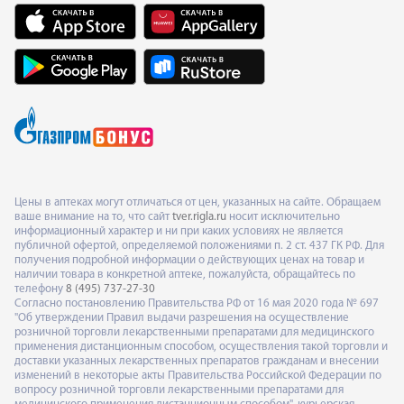
Цены в аптеках могут отличаться от цен, указанных на сайте. Обращаем
ваше внимание на то, что сайт
tver.rigla.ru
носит исключительно
информационный характер и ни при каких условиях не является
публичной офертой, определяемой положениями п. 2 ст. 437 ГК РФ. Для
получения подробной информации о действующих ценах на товар и
наличии товара в конкретной аптеке, пожалуйста, обращайтесь по
телефону
8 (495) 737-27-30
Согласно постановлению Правительства РФ от 16 мая 2020 года № 697
"Об утверждении Правил выдачи разрешения на осуществление
розничной торговли лекарственными препаратами для медицинского
применения дистанционным способом, осуществления такой торговли и
доставки указанных лекарственных препаратов гражданам и внесении
изменений в некоторые акты Правительства Российской Федерации по
вопросу розничной торговли лекарственными препаратами для