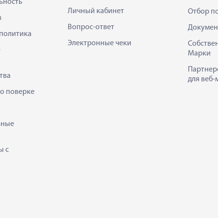
ьность
Личный кабинет
Отбор п
в
Вопрос-ответ
Докумен
политика
Электронные чеки
Собстве
е
Марки
Партнер
тва
для веб-
 о поверке
ьные
ы с