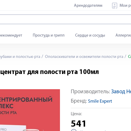
Арендодателям
Мои р
рекомендует
Простуда и грипп
Сердце и сосуды
Аллерги
зубами и полостью рта
Ополаскиватели и освежители полости рта
С
центрат для полости рта 100мл
Производитель:
Завод Н
Бренд:
Smile Expert
Цена:
541