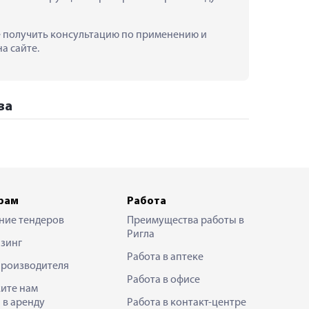
же получить консультацию по применению и 
а сайте.
ва
рам
Работа
ние тендеров
Преимущества работы в
Ригла
зинг
Работа в аптеке
производителя
Работа в офисе
ите нам
 в аренду
Работа в контакт-центре