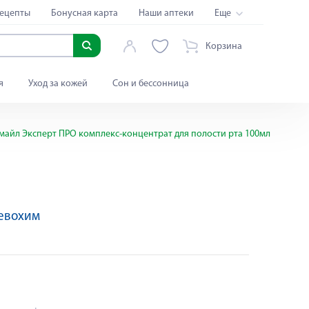
ецепты
Бонусная карта
Наши аптеки
Еще
Корзина
я
Уход за кожей
Сон и бессонница
майл Эксперт ПРО комплекс-концентрат для полости рта 100мл
евохим