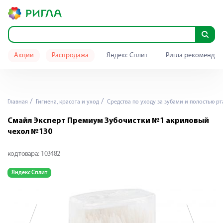
Акции
Распродажа
Яндекс Сплит
Ригла рекомендуе
Главная
Гигиена, красота и уход
Средства по уходу за зубами и полостью рт
Смайл Эксперт Премиум Зубочистки №1 акриловый
чехол №130
код товара:
103482
Яндекс Сплит
Я