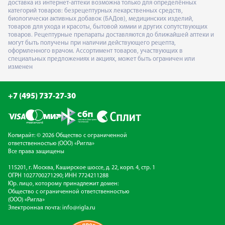
доставка из интернет-аптеки возможна только для определённых
категорий товаров: безрецептурных лекарственных средств,
биологически активных добавок (БАДов), медицинских изделий,
товаров для ухода и красоты, бытовой химии и других сопутствующих
товаров. Рецептурные препараты доставляются до ближайшей аптеки и
могут быть получены при наличии действующего рецепта,
оформленного врачом. Ассортимент товаров, участвующих в
специальных предложениях и акциях, может быть ограничен или
изменен
+7 (495) 737-27-30
Копирайт: © 2026 Общество с ограниченной
ответственностью (ООО) «Ригла»
Все права защищены
115201, г. Москва, Каширское шоссе, д. 22, корп. 4, стр. 1
ОГРН 1027700271290; ИНН 7724211288
Юр. лицо, которому принадлежит домен:
Общество с ограниченной ответственностью
(ООО) «Ригла»
Электронная почта:
info@rigla.ru