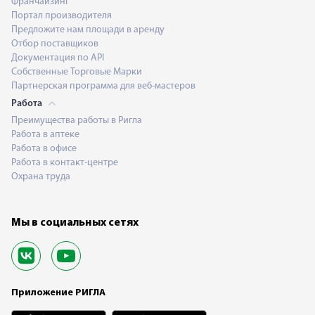
Франчайзинг
Портал производителя
Предложите нам площади в аренду
Отбор поставщиков
Документация по API
Собственные Торговые Марки
Партнерская программа для веб-мастеров
Работа
Преимущества работы в Ригла
Работа в аптеке
Работа в офисе
Работа в контакт-центре
Охрана труда
Мы в социальных сетях
Приложение РИГЛА