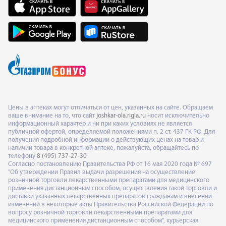
Цены в аптеках могут отличаться от цен, указанных на сайте. Обращаем
ваше внимание на то, что сайт
joshkar-ola.rigla.ru
носит исключительно
информационный характер и ни при каких условиях не является
публичной офертой, определяемой положениями п. 2 ст. 437 ГК РФ. Для
получения подробной информации о действующих ценах на товар и
наличии товара в конкретной аптеке, пожалуйста, обращайтесь по
телефону
8 (495) 737-27-30
Согласно постановлению Правительства РФ от 16 мая 2020 года № 697
"Об утверждении Правил выдачи разрешения на осуществление
розничной торговли лекарственными препаратами для медицинского
применения дистанционным способом, осуществления такой торговли и
доставки указанных лекарственных препаратов гражданам и внесении
изменений в некоторые акты Правительства Российской Федерации по
вопросу розничной торговли лекарственными препаратами для
медицинского применения дистанционным способом", курьерская