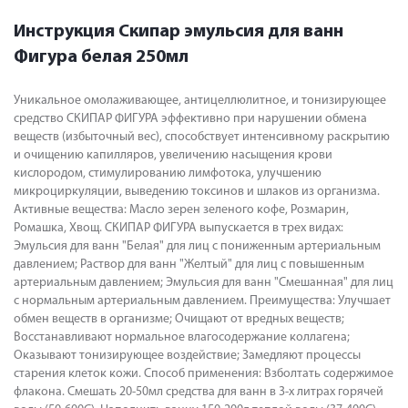
Инструкция Скипар эмульсия для ванн
Фигура белая 250мл
Уникальное омолаживающее, антицеллюлитное, и тонизирующее
средство СКИПАР ФИГУРА эффективно при нарушении обмена
веществ (избыточный вес), способствует интенсивному раскрытию
и очищению капилляров, увеличению насыщения крови
кислородом, стимулированию лимфотока, улучшению
микроциркуляции, выведению токсинов и шлаков из организма.
Активные вещества: Масло зерен зеленого кофе, Розмарин,
Ромашка, Хвощ. СКИПАР ФИГУРА выпускается в трех видах:
Эмульсия для ванн "Белая" для лиц с пониженным артериальным
давлением; Раствор для ванн "Желтый" для лиц с повышенным
артериальным давлением; Эмульсия для ванн "Смешанная" для лиц
с нормальным артериальным давлением. Преимущества: Улучшает
обмен веществ в организме; Очищают от вредных веществ;
Восстанавливают нормальное влагосодержание коллагена;
Оказывают тонизирующее воздействие; Замедляют процессы
старения клеток кожи. Способ применения: Взболтать содержимое
флакона. Смешать 20-50мл средства для ванн в 3-х литрах горячей