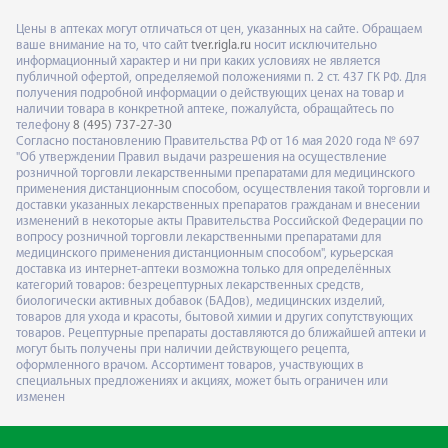
Цены в аптеках могут отличаться от цен, указанных на сайте. Обращаем
ваше внимание на то, что сайт
tver.rigla.ru
носит исключительно
информационный характер и ни при каких условиях не является
публичной офертой, определяемой положениями п. 2 ст. 437 ГК РФ. Для
получения подробной информации о действующих ценах на товар и
наличии товара в конкретной аптеке, пожалуйста, обращайтесь по
телефону
8 (495) 737-27-30
Согласно постановлению Правительства РФ от 16 мая 2020 года № 697
"Об утверждении Правил выдачи разрешения на осуществление
розничной торговли лекарственными препаратами для медицинского
применения дистанционным способом, осуществления такой торговли и
доставки указанных лекарственных препаратов гражданам и внесении
изменений в некоторые акты Правительства Российской Федерации по
вопросу розничной торговли лекарственными препаратами для
медицинского применения дистанционным способом", курьерская
доставка из интернет-аптеки возможна только для определённых
категорий товаров: безрецептурных лекарственных средств,
биологически активных добавок (БАДов), медицинских изделий,
товаров для ухода и красоты, бытовой химии и других сопутствующих
товаров. Рецептурные препараты доставляются до ближайшей аптеки и
могут быть получены при наличии действующего рецепта,
оформленного врачом. Ассортимент товаров, участвующих в
специальных предложениях и акциях, может быть ограничен или
изменен