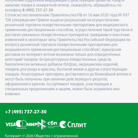
получения подробной информации о действующих ценах на товар и
наличии товара в конкретной аптеке, пожалуйста, обращайтесь по
телефону
8 (495) 737-27-30
Согласно постановлению Правительства РФ от 16 мая 2020 года № 697
"Об утверждении Правил выдачи разрешения на осуществление
розничной торговли лекарственными препаратами для медицинского
применения дистанционным способом, осуществления такой торговли и
доставки указанных лекарственных препаратов гражданам и внесении
изменений в некоторые акты Правительства Российской Федерации по
вопросу розничной торговли лекарственными препаратами для
медицинского применения дистанционным способом", курьерская
доставка из интернет-аптеки возможна только для определённых
категорий товаров: безрецептурных лекарственных средств,
биологически активных добавок (БАДов), медицинских изделий,
товаров для ухода и красоты, бытовой химии и других сопутствующих
товаров. Рецептурные препараты доставляются до ближайшей аптеки и
могут быть получены при наличии действующего рецепта,
оформленного врачом. Ассортимент товаров, участвующих в
специальных предложениях и акциях, может быть ограничен или
изменен
+7 (495) 737-27-30
Копирайт: © 2026 Общество с ограниченной