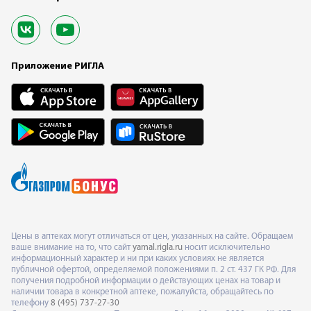
Приложение РИГЛА
Цены в аптеках могут отличаться от цен, указанных на сайте. Обращаем
ваше внимание на то, что сайт
yamal.rigla.ru
носит исключительно
информационный характер и ни при каких условиях не является
публичной офертой, определяемой положениями п. 2 ст. 437 ГК РФ. Для
получения подробной информации о действующих ценах на товар и
наличии товара в конкретной аптеке, пожалуйста, обращайтесь по
телефону
8 (495) 737-27-30