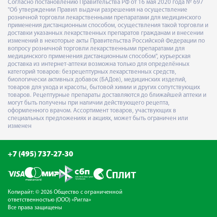
Согласно постановлению Правительства РФ от 16 мая 2020 года № 697
"Об утверждении Правил выдачи разрешения на осуществление
розничной торговли лекарственными препаратами для медицинского
применения дистанционным способом, осуществления такой торговли и
доставки указанных лекарственных препаратов гражданам и внесении
изменений в некоторые акты Правительства Российской Федерации по
вопросу розничной торговли лекарственными препаратами для
медицинского применения дистанционным способом", курьерская
доставка из интернет-аптеки возможна только для определённых
категорий товаров: безрецептурных лекарственных средств,
биологически активных добавок (БАДов), медицинских изделий,
товаров для ухода и красоты, бытовой химии и других сопутствующих
товаров. Рецептурные препараты доставляются до ближайшей аптеки и
могут быть получены при наличии действующего рецепта,
оформленного врачом. Ассортимент товаров, участвующих в
специальных предложениях и акциях, может быть ограничен или
изменен
+7 (495) 737-27-30
Копирайт: © 2026 Общество с ограниченной
ответственностью (ООО) «Ригла»
Все права защищены