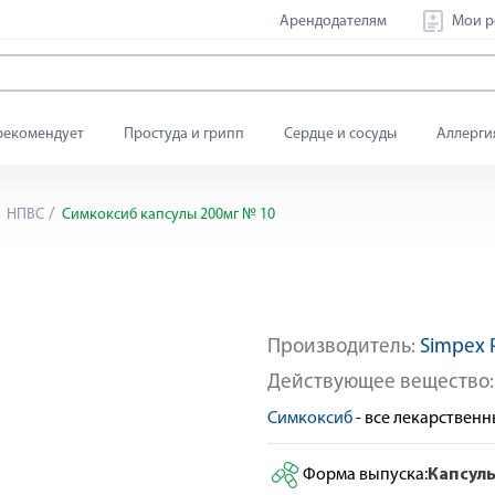
Арендодателям
Мои р
рекомендует
Простуда и грипп
Сердце и сосуды
Аллерги
НПВС
Симкоксиб капсулы 200мг № 10
Производитель:
Simpex 
Действующее вещество
Симкоксиб
- все лекарствен
Форма выпуска:
Капсул