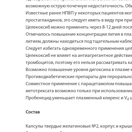
возможную острую почечную недостаточность. Об
Известные ранее НПВП у некоторых пациентов мог
простагландинов, это следует иметь в виду при п
Целекоксиб можно применять через 8-12 дней посл
Отмечалось повышение концентрации лития в пла
литием, должны находиться под тщательным наблю
Следует избегать одновременного применения цел
Целекоксиб не влияет на антиагрегантное действи
тромбоцитов, поэтому его нельзя рассматривать 
Возможно повышение уровня дигоксина в плазме 
Противодиабетические препараты для перорально
Совместное применение с парацетамолом повышает
метотрексата возможно только при использовании 
Пробенецид уменьшает плазменный клиренс и V
d
Состав
Капсулы твердые желатиновые №2, корпус и крыше