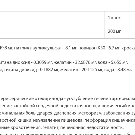
1 капс.
200 мг
.8 мг, натрия лаурилсульфат - 8.1 мг, повидон К30 - 6.7 мг, кроска
ана диоксид - 0.3059 мг, желатин - 32.6876 мг, вода - 5.655 мг.
титана диоксид - 0.1882 мг, желатин - 20.1155 мг, вода - 3.48 мг.
 периферические отеки; иногда - усугубление течения артериал
вление застойной сердечной недостаточности, ишемический инс
доминальная боль, диарея, диспепсия, метеоризм, заболевания
типерстной кишки, изъязвление пищевода, перфорация кишечник
ные кровотечения, гепатит, печеночная недостаточность.
мы:
часто - головокружение, повышение мышечного тонуса, бессо