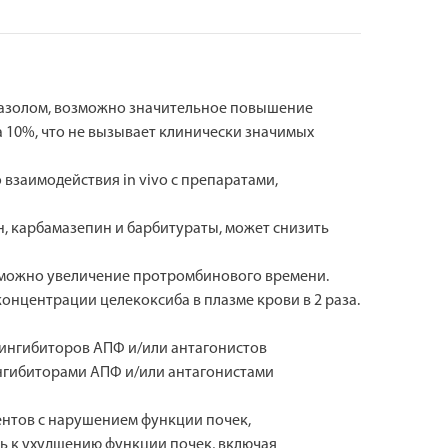
назолом, возможно значительное повышение
 10%, что не вызывает клинически значимых
 взаимодействия in vivo с препаратами,
, карбамазепин и барбитураты, может снизить
зможно увеличение протромбинового времени.
онцентрации целекоксиба в плазме крови в 2 раза.
ингибиторов АПФ и/или антагонистов
ингибиторами АПФ и/или антагонистами
иентов с нарушением функции почек,
ь к ухудшению функции почек, включая