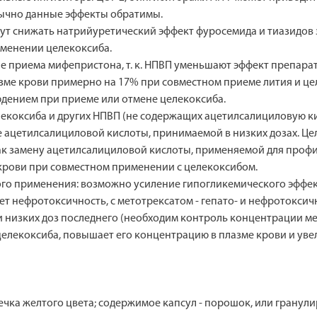
ычно данные эффекты обратимы.
ут снижать натрийуретический эффект фуросемида и тиазидов 
рименении целекоксиба.
е приема мифепристона, т. к. НПВП уменьшают эффект препара
зме крови примерно на 17% при совместном приеме лития и ц
дением при приеме или отмене целекоксиба.
екоксиба и других НПВП (не содержащих ацетилсалициловую ки
е ацетилсалициловой кислоты, принимаемой в низких дозах. Ц
как замену ацетилсалициловой кислоты, применяемой для проф
крови при совместном применении с целекоксибом.
го применения: возможно усиление гипогликемического эффек
 нефротоксичность, с метотрексатом - гепато- и нефротоксич
низких доз последнего (необходим контроль концентрации мет
целекоксиба, повышает его концентрацию в плазме крови и уве
чка желтого цвета; содержимое капсул - порошок, или гранул