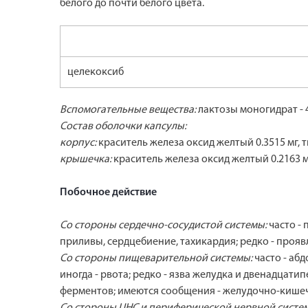
белого до почти белого цвета.
целекоксиб
Вспомогательные вещества:
лактозы моногидрат - 49
Состав оболочки капсулы:
корпус:
краситель железа оксид желтый 0.3515 мг, тит
крышечка:
краситель железа оксид желтый 0.2163 мг, 
Побочное действие
Со стороны сердечно-сосудистой системы:
часто -
приливы, сердцебиение, тахикардия; редко - проя
Со стороны пищеварительной системы:
часто - аб
иногда - рвота; редко - язва желудка и двенадца
ферментов; имеются сообщения - желудочно-кишеч
Со стороны ЦНС и периферической нервной систе