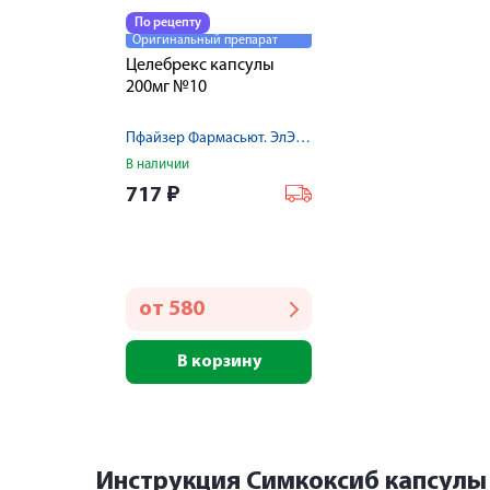
По рецепту
Оригинальный препарат
Целебрекс капсулы
200мг №10
Пфайзер Фармасьют. ЭлЭлСи./Р-Фарм Германия ГмбХ
В наличии
717
₽
от
580
В корзину
Инструкция Симкоксиб капсулы