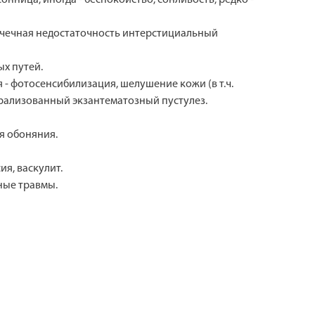
очечная недостаточность интерстициальный
ых путей.
 - фотосенсибилизация, шелушение кожи (в т.ч.
рализованный экзантематозный пустулез.
ря обоняния.
я, васкулит.
ные травмы.