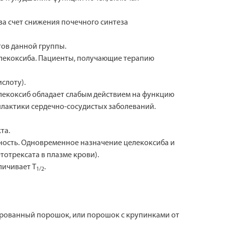
за счет снижения почечного синтеза
тов данной группы.
елекоксиба. Пациенты, получающие терапию
слоту).
елекоксиб обладает слабым действием на функцию
илактики сердечно-сосудистых заболеваний.
та.
ность. Одновременное назначение целекоксиба и
отрексата в плазме крови).
личивает T
.
1/2
ированный порошок, или порошок с крупинками от