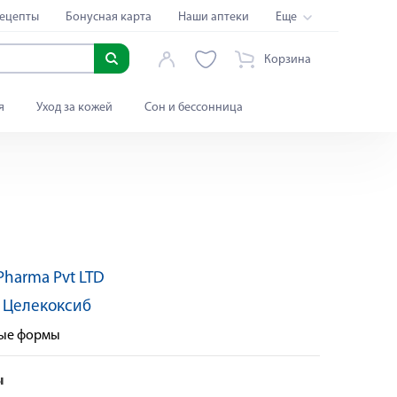
ецепты
Бонусная карта
Наши аптеки
Еще
Корзина
я
Уход за кожей
Сон и бессонница
Pharma Pvt LTD
:
Целекоксиб
ные формы
ы