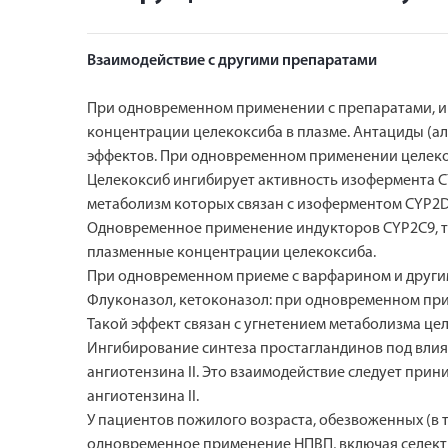
Взаимодействие с другими препаратами
При одновременном применении с препаратами, ин
концентрации целекоксиба в плазме. Антациды (а
эффектов. При одновременном применении целеко
Целекоксиб ингибирует активность изофермента CYP
метаболизм которых связан с изоферментом CYP2D
Одновременное применение индукторов CYP2C9, та
плазменные концентрации целекоксиба.
При одновременном приеме с варфарином и други
Флуконазол, кетоконазол: при одновременном прим
Такой эффект связан с угнетением метаболизма ц
Ингибирование синтеза простагландинов под вли
ангиотензина II. Это взаимодействие следует при
ангиотензина II.
У пациентов пожилого возраста, обезвоженных (в 
одновременное применение НПВП, включая селект