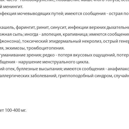
й менингит.
инфекция мочевыводящих путей; имеются сообщения - острая п
, кашель, фарингит, ринит, синусит, инфекции верхних дыхательн
кожная сыпь; иногда - алопеция, крапивница; имеются сообщения
жонсона), токсический эпидермальный некролиз, острый гене
ия, экхимозы, тромбоцитопения.
затуманивание зрения; редко - потеря вкусовых ощущений, поте
бщения - нарушение менструального цикла.
ий отек, буллезные высыпания; имеются сообщения - анафилакси
е аллергических заболеваний, гриппоподобный синдром, случай
т 100-400 мг.