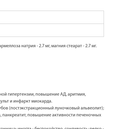
рмеллоза натрия - 2.7 мг, магния стеарат - 2.7 мг.
ьной гипертензии, повышение АД, аритмия,
ульт и инфаркт миокарда.
 зубов (постэкстракционный луночковый альвеолит);
а, панкреатит, повышение активности печеночных
нница; иногда - беспокойство, сонливость; редко -