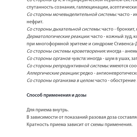
спутанность сознания, галлюцинации, асептически
Со стороны мочевыделительной системы:
часто - 
нефрит.
Со стороны дыхательной системы:
часто - бронхит
Дерматологические реакции:
часто - кожный зуд, 
при многоформной эритеме и синдроме Стивенса-Д
Со стороны системы кроветворения:
иногда - анем
Со стороны органов чувств:
иногда - шум в ушах, 
Со стороны репродуктивной системы:
имеются соо
Аллергические реакции:
редко - ангионевротическ
Со стороны организма в целом:
часто - обострени
Способ применения и дозы
Для приема внутрь.
В зависимости от показаний разовая доза составляе
Кратность приема зависит от схемы применения.