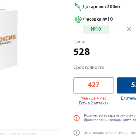
Дозировка:
200мг
Фасовка:
№10
№10
30
Цена:
528
Срок годности:
427
5
Меньше 4 мес.
Длитель
Есть в 2 аптеках
Количество товара ограничено,
бронировании товара ждите п
Цена товара действительна тол
жённого на фотографии