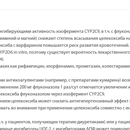
гибирующими активность изофермента CYP2C9, в т.ч. с флуко
люминий и магний) снижают степень всасывания целекоксиба на
ксиба с варфарином повышается риск развития кровотечений.
2D6 in vitro, поэтому существует вероятность лекарственного
6.
ких как рифампицин, хлорфенамин, прометазин, колестирамин
ми антикоагулянтами (например, с препаратами кумарина) во
енении 200 мг флуконазола 1 раз/сут отмечается увеличение к
елекоксиба флуконазолом через изофермент CYP2C9.
янием целекоксиба может снизить антигипертензивный эффект 
нимать во внимание при применении целекоксиба совместно с 
т.ч. у пациентов, получающих терапию диуретиками) или у пац
ивные ингибиторы ЦОГ-2, с ингибиторами АПФ может приводит