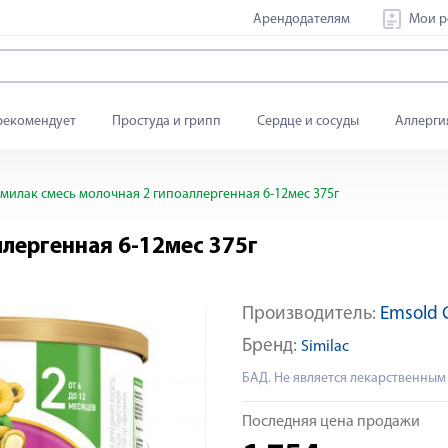
Арендодателям
Мои р
рекомендует
Простуда и грипп
Сердце и сосуды
Аллерги
милак смесь молочная 2 гипоаллергенная 6-12мес 375г
ллергенная 6-12мес 375г
Производитель:
Emsold 
Яндекс Сплит
Бренд:
Similac
БАД. Не является лекарственным
Последняя цена продажи