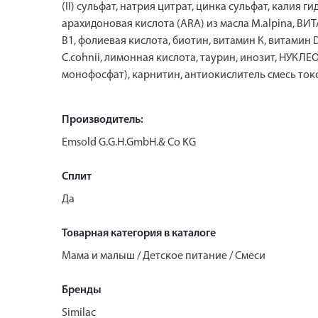
(II) сульфат, натрия цитрат, цинка сульфат, калия 
арахидоновая кислота (АRA) из масла M.alpina, ВИ
В1, фолиевая кислота, биотин, витамин К, витамин 
C.cohnii, лимонная кислота, таурин, инозит, НУКЛ
монофосфат), карнитин, антиокислитель смесь то
Производитель:
Emsold G.G.H.GmbH.& Co KG
Сплит
Да
Товарная категория в каталоге
Мама и малыш / Детское питание / Смеси
Бренды
Similac