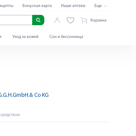
ецепты
Бонусная карта
Наши аптеки
Еще
Корзина
я
Уход за кожей
Сон и бессонница
G.G.H.GmbH.& Co KG
Яндекс Сплит
 средством