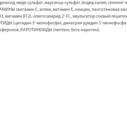
гидроксид, меди сульфат, марганца сульфат, йодид калия, селени
ТАМИНЫ (витамин С, холин, витамин Е, ниацин, пантотеновая кис
D3, витамин В12), олигосахарид 2'-FL, эмульгатор соевый лецити
ЕОТИДЫ (цитидин 5’-монофосфат, динатрия уридин 5’-монофосфат
коферолов, КАРОТИНОИДЫ (лютеин, бета-каротин).