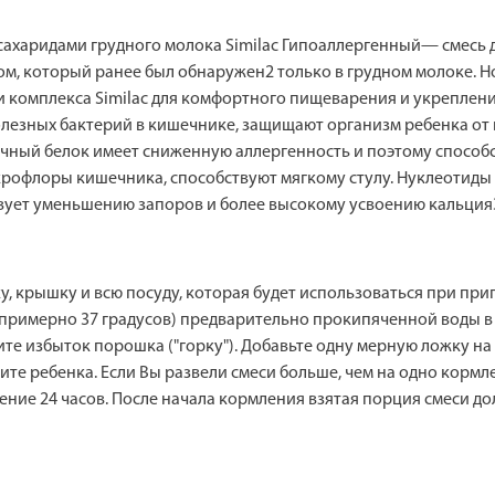
ахаридами грудного молока Similac Гипоаллергенный— смесь д
м, который ранее был обнаружен2 только в грудном молоке. Н
комплекса Similac для комфортного пищеварения и укреплени
полезных бактерий в кишечнике, защищают организм ребенка о
ный белок имеет сниженную аллергенность и поэтому способс
рофлоры кишечника, способствуют мягкому стулу. Нуклеотиды 
твует уменьшению запоров и более высокому усвоению кальция
, крышку и всю посуду, которая будет использоваться при приг
 (примерно 37 градусов) предварительно прокипяченной воды 
е избыток порошка ("горку"). Добавьте одну мерную ложку на
ите ребенка. Если Вы развели смеси больше, чем на одно кормл
чение 24 часов. После начала кормления взятая порция смеси до