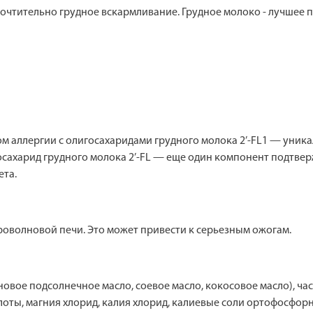
очтительно грудное вскармливание. Грудное молоко - лучшее п
ком аллергии с олигосахаридами грудного молока 2’-FL1 — уни
сахарид грудного молока 2’-FL — еще один компонент подтвер
та.
кроволновой печи. Это может привести к серьезным ожогам.
новое подсолнечное масло, соевое масло, кокосовое масло), ч
ы, магния хлорид, калия хлорид, калиевые соли ортофосфорной