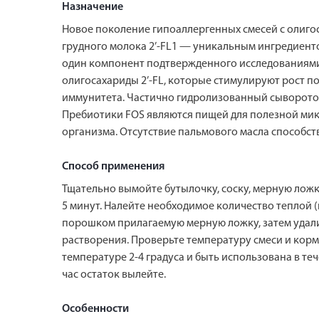
Назначение
Новое поколение гипоаллергенных смесей с олигос
грудного молока 2’-FL1 — уникальным ингредиенто
один компонент подтвержденного исследованиями 
олигосахариды 2’-FL, которые стимулируют рост 
иммунитета. Частично гидролизованный сывороточ
Пребиотики FOS являются пищей для полезной мик
организма. Отсутствие пальмового масла способс
Способ применения
Тщательно вымойте бутылочку, соску, мерную ложку
5 минут. Налейте необходимое количество теплой
порошком прилагаемую мерную ложку, затем удалит
растворения. Проверьте температуру смеси и корм
температуре 2-4 градуса и быть использована в те
час остаток вылейте.
Особенности