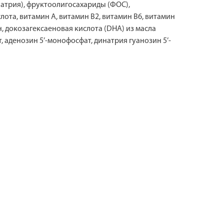
т натрия), фруктоолигосахариды (ФОС),
лота, витамин А, витамин В2, витамин В6, витамин
н, докозагексаеновая кислота (DHA) из масла
, аденозин 5’-монофосфат, динатрия гуанозин 5’-