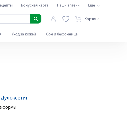
ецепты
Бонусная карта
Наши аптеки
Еще
Корзина
я
Уход за кожей
Сон и бессонница
:
Дулоксетин
ые формы