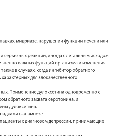
падках, мидриазе, нарушении функции печени или
и серьезных реакций, иногда с летальным исходом
жизненно важных функций организма и изменения
также в случаях, когда ингибитор обратного
. характерных для злокачественного
тных. Применение дулоксетина одновременно с
ром обратного захвата серотонина, и
ены дулоксетина.
падками в анамнезе.
 пациенты с диагнозом депрессии, принимающие
 дулоксетина пациентам с повышенным