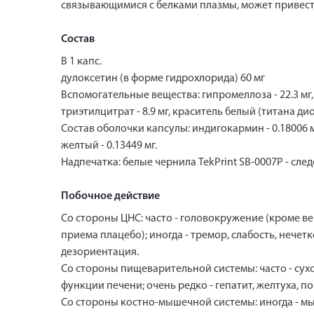
связывающимися с белками плазмы, может привес
Состав
В 1 капс.
дулоксетин (в форме гидрохлорида) 60 мг
Вспомогательные вещества: гипромеллоза - 22.3 мг, са
триэтилцитрат - 8.9 мг, краситель белый (титана дио
Состав оболочки капсулы: индигокармин - 0.18006 мг,
желтый - 0.13449 мг.
Надпечатка: белые чернила TekPrint SB-0007P - сле
Побочное действие
Со стороны ЦНС: часто - головокружение (кроме ве
приема плацебо); иногда - тремор, слабость, нечетк
дезориентация.
Со стороны пищеварительной системы: часто - сухос
функции печени; очень редко - гепатит, желтуха, 
Со стороны костно-мышечной системы: иногда - мы