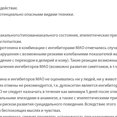
действие.
потенциально опасными видами техники.
акального/гипоманиакального состояния, эпилептических при
м попыткам.
еротонина в комбинации с ингибиторами МАО отмечались случа
е нарушения с возможными резкими колебаниями показателей 
дение с переходом в делирий и кому). Такие реакции возможны 
начения ингибиторов МАО (возможно развитие симптомов, в т.ч
на и ингибиторов МАО не оценивались ни у людей, ни у живо
х отмены не рекомендуется, т.к. дулоксетин является ингибито
не следует назначать в течение как минимум 5 дней после отм
альными эпизодами в анамнезе, а также с эпилептическими при
риском развития суицидального поведения. Вследствие этого
 беспокоящих мыслях и чувствах.
е мидриаза, следует проявлять осторожность при назначении