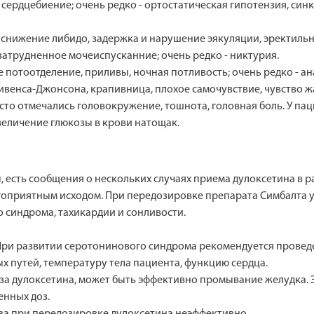
 сердцебиение; очень редко - ортостатическая гипотензия, синк
, снижение либидо, задержка и нарушение эякуляции, эректиль
затрудненное мочеиспусканние; очень редко - никтурия.
е потоотделение, приливы, ночная потливость; очень редко - а
тивенса-Джонсона, крапивница, плохое самочувствие, чувство ж
сто отмечались головокружение, тошнота, головная боль. У па
еличение глюкозы в крови натощак.
есть сообщения о нескольких случаях приема дулоксетина в ра
агоприятным исходом. При передозировке препарата Симбалта у
 синдрома, тахикардии и сонливости.
При развитии серотонинового синдрома рекомендуется провед
 путей, температуру тела пациента, функцию сердца.
доза дулоксетина, может быть эффективно промывание желудка
енных доз.
за при передозировке дулоксетина неэффективно.