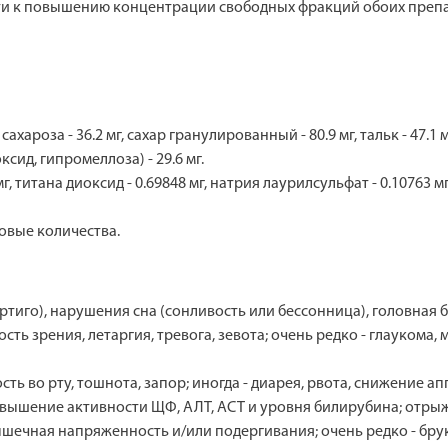
ти к повышению концентрации свободных фракций обоих препа
хароза - 36.2 мг, сахар гранулированный - 80.9 мг, тальк - 47.1 
ксид, гипромеллоза) - 29.6 мг.
 титана диоксид - 0.69848 мг, натрия лаурилсульфат - 0.10763 мг,
довые количества.
ртиго), нарушения сна (сонливость или бессонница), головная б
ость зрения, летаргия, тревога, зевота; очень редко - глаукома
ть во рту, тошнота, запор; иногда - диарея, рвота, снижение 
повышение активности ЩФ, АЛТ, АСТ и уровня билирубина; отрыжк
шечная напряженность и/или подергивания; очень редко - бру