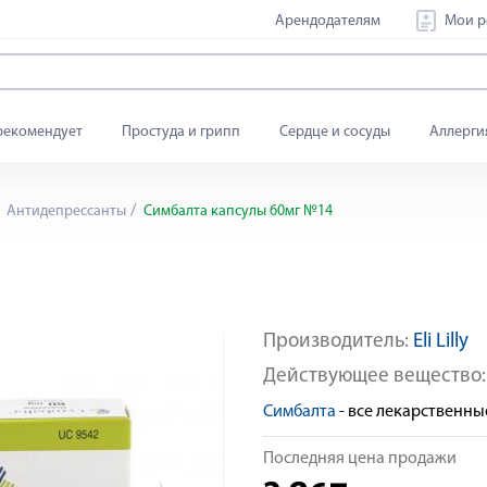
Арендодателям
Мои р
рекомендует
Простуда и грипп
Сердце и сосуды
Аллерги
Антидепрессанты
Симбалта капсулы 60мг №14
Производитель:
Eli Lilly
По рецепту
Действующее вещество
Симбалта
- все лекарственн
Последняя цена продажи