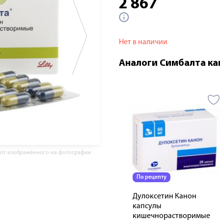
2 867
Нет в наличии
Аналоги Симбалта ка
 от изображённого на фотографии
По рецепту
Дулоксетин Канон
капсулы
кишечнорастворимые