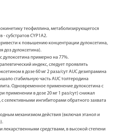
акокинетику теофиллина, метаболизирующегося
 - субстратов CYP1A2.
ривести к повышению концентрации дулоксетина,
я доз дулоксетина).
с дулоксетина примерно на 77%.
апевтический индекс, следует проявлять
сетином в дозе 60 мг 2 раза/сут AUC дезипрамина
овышало стабильную часть AUC толтеродина
болита. Одновременное применение дулоксетина с
применении в дозе 20 мг 1 раз/сут) снижал
 с селективными ингибиторами обратного захвата
одным механизмом действия (включая этанол и
).
и лекарственными средствами, в высокой степени