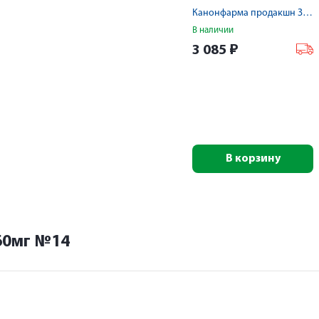
60мг №28
Канонфарма продакшн ЗАО
В наличии
3 085
₽
В корзину
60мг №14