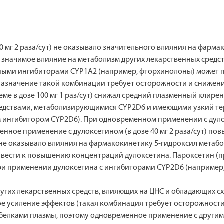
0 мг 2 раза/сут) не оказывало значительного влияния на фарм
 значимое влияние на метаболизм других лекарственных средств
ыми ингибиторами CYP1A2 (например, фторхинолоны) может п
(назначение такой комбинации требует осторожности и снижени
е в дозе 100 мг 1 раз/сут) снижал средний плазменный клирен
едствами, метаболизирующимися CYP2D6 и имеющими узкий тер
м ингибитором CYP2D6). При одновременном применении с дулок
енное применение с дулоксетином (в дозе 40 мг 2 раза/сут) п
 но не оказывало влияния на фармакокинетику 5-гидроксил мета
сти к повышению концентраций дулоксетина. Пароксетин (при 
ри применении дулоксетина с ингибиторами CYP2D6 (например,
гих лекарственных средств, влияющих на ЦНС и обладающих сх
 усиление эффектов (такая комбинация требует осторожности
с белками плазмы, поэтому одновременное применение с другим