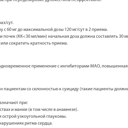
аз/сут.
с 60 мг до максимальной дозы 120 мг/сут в 2 приема.
очек (КК<30 мл/мин) начальная доза должна составлять 30 мг
 или сократить кратность приема.
одновременное применение с ингибиторами МАО, повышенная ч
 пациентам со склонностью к суициду (такие пациенты должны
азначают при:
твах и мании (в том числе в анамнезе).
и острой узкоугольной глаукомы.
 нарушениях ритма сердца.