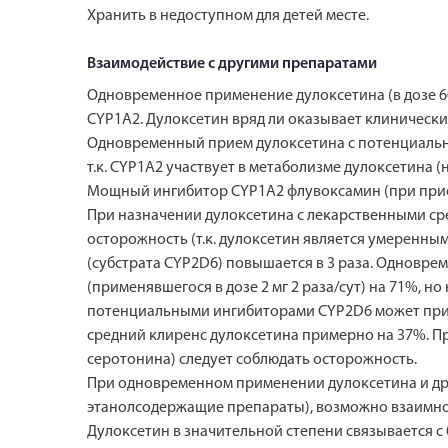
Хранить в недоступном для детей месте.
Взаимодействие с другими препаратами
Одновременное применение дулоксетина (в дозе 6
CYP1A2. Дулоксетин вряд ли оказывает клинически
Одновременный прием дулоксетина с потенциальн
т.к. CYP1A2 участвует в метаболизме дулоксетина 
Мощный ингибитор CYP1A2 флувоксамин (при прием
При назначении дулоксетина с лекарственными ср
осторожность (т.к. дулоксетин является умеренны
(субстрата CYP2D6) повышается в 3 раза. Одноврем
(применявшегося в дозе 2 мг 2 раза/сут) на 71%,
потенциальными ингибиторами CYP2D6 может приве
средний клиренс дулоксетина примерно на 37%. П
серотонина) следует соблюдать осторожность.
При одновременном применении дулоксетина и дру
этанолсодержащие препараты), возможно взаимное
Дулоксетин в значительной степени связывается 