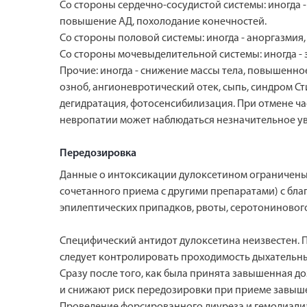
Со стороны сердечно-сосудистой системы: иногда -
повышение АД, похолодание конечностей.
Со стороны половой системы: иногда - аноргазмия
Со стороны мочевыделительной системы: иногда - 
Прочие: иногда - снижение массы тела, повышенно
озноб, ангионевротический отек, сыпь, синдром С
дегидратация, фотосенсибилизация. При отмене ча
невропатии может наблюдаться незначительное ув
Передозировка
Данные о интоксикации дулоксетином ограничены, 
сочетанного приема с другими препаратами) с бл
эпилептических припадков, рвоты, серотонинового
Специфический антидот дулоксетина неизвестен. 
следует контролировать проходимость дыхательных
Сразу после того, как была принята завышенная 
и снижают риск передозировки при приеме завыш
Проведение форсированного диуреза и гемодиали