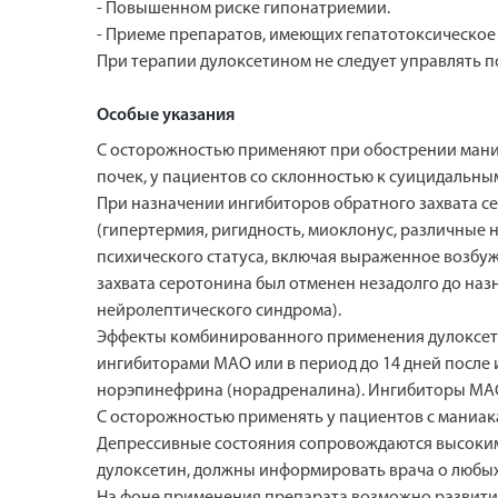
- Повышенном риске гипонатриемии.
- Приеме препаратов, имеющих гепатотоксическое 
При терапии дулоксетином не следует управлять 
Особые указания
С осторожностью применяют при обострении мани
почек, у пациентов со склонностью к суицидальны
При назначении ингибиторов обратного захвата с
(гипертермия, ригидность, миоклонус, различны
психического статуса, включая выраженное возбуж
захвата серотонина был отменен незадолго до наз
нейролептического синдрома).
Эффекты комбинированного применения дулоксети
ингибиторами МАО или в период до 14 дней после и
норэпинефрина (норадреналина). Ингибиторы МАО 
С осторожностью применять у пациентов с маниак
Депрессивные состояния сопровождаются высоким 
дулоксетин, должны информировать врача о любых
На фоне применения препарата возможно развити