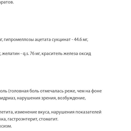
ратов.
мг, гипромеллозы ацетата сукцинат - 44.6 мг,
 желатин - q.s. 76 мг, краситель железа оксид
оль (головная боль отмечалась реже, чем на фоне
, мидриаз, нарушения зрения, возбуждение,
аппетита, изменение вкуса, нарушения показателей
а, гастроэнтерит, стоматит.
ксизм.