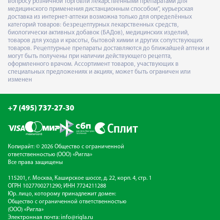
вопросу розничной торговли лекарственными препаратами для
медицинского применения дистанционным способом", курьерская
доставка из интернет-аптеки возможна только для определённых
категорий товаров: безрецептурных лекарственных средств,
биологически активных добавок (БАДов), медицинских изделий,
товаров для ухода и красоты, бытовой химии и других сопутствующих
товаров. Рецептурные препараты доставляются до ближайшей аптеки и
могут быть получены при наличии действующего рецепта,
оформленного врачом. Ассортимент товаров, участвующих в
специальных предложениях и акциях, может быть ограничен или
изменен
+7 (495) 737-27-30
Копирайт: © 2026 Общество с ограниченной
ответственностью (ООО) «Ригла»
Все права защищены
115201, г. Москва, Каширское шоссе, д. 22, корп. 4, стр. 1
ОГРН 1027700271290; ИНН 7724211288
Юр. лицо, которому принадлежит домен:
Общество с ограниченной ответственностью
(ООО) «Ригла»
Электронная почта:
info@rigla.ru