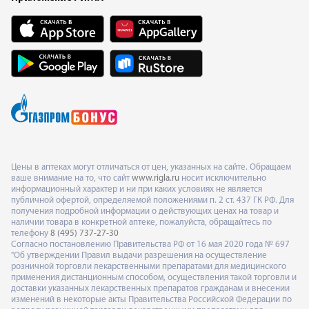
Цены в аптеках могут отличаться от цен, указанных на сайте. Обращаем
ваше внимание на то, что сайт
www.rigla.ru
носит исключительно
информационный характер и ни при каких условиях не является
публичной офертой, определяемой положениями п. 2 ст. 437 ГК РФ. Для
получения подробной информации о действующих ценах на товар и
наличии товара в конкретной аптеке, пожалуйста, обращайтесь по
телефону
8 (495) 737-27-30
Согласно постановлению Правительства РФ от 16 мая 2020 года № 697
"Об утверждении Правил выдачи разрешения на осуществление
розничной торговли лекарственными препаратами для медицинского
применения дистанционным способом, осуществления такой торговли и
доставки указанных лекарственных препаратов гражданам и внесении
изменений в некоторые акты Правительства Российской Федерации по