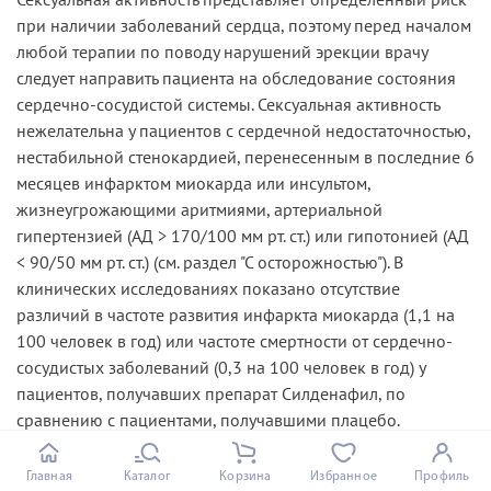
при наличии заболеваний сердца, поэтому перед началом
любой терапии по поводу нарушений эрекции врачу
следует направить пациента на обследование состояния
сердечно-сосудистой системы. Сексуальная активность
нежелательна у пациентов с сердечной недостаточностью,
нестабильной стенокардией, перенесенным в последние 6
месяцев инфарктом миокарда или инсультом,
жизнеугрожающими аритмиями, артериальной
гипертензией (АД > 170/100 мм рт. ст.) или гипотонией (АД
< 90/50 мм рт. ст.) (см. раздел "С осторожностью"). В
клинических исследованиях показано отсутствие
различий в частоте развития инфаркта миокарда (1,1 на
100 человек в год) или частоте смертности от сердечно-
сосудистых заболеваний (0,3 на 100 человек в год) у
пациентов, получавших препарат Силденафил, по
сравнению с пациентами, получавшими плацебо.
Сердечно-сосудистые осложнения
В ходе постмаркетингового применения силденафила для
Главная
Каталог
Корзина
Избранное
Профиль