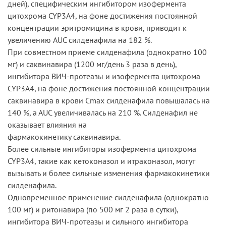
дней), специфическим ингибитором изофермента
цитохрома CYP3A4, на фоне достижения постоянной
концентрации эритромицина в крови, приводит к
увеличению AUC силденафила на 182 %.
При совместном приеме силденафила (однократно 100
мг) и саквинавира (1200 мг/день 3 раза в день),
ингибитора ВИЧ-протеазы и изофермента цитохрома
CYP3A4, на фоне достижения постоянной концентрации
саквинавира в крови Сmax силденафила повышалась на
140 %, a AUC увеличивалась на 210 %. Силденафил не
оказывает влияния на
фармакокинетику саквинавира.
Более сильные ингибиторы изофермента цитохрома
CYP3A4, такие как кетоконазол и итраконазол, могут
вызывать и более сильные изменения фармакокинетики
силденафила.
Одновременное применение силденафила (однократно
100 мг) и ритонавира (по 500 мг 2 раза в сутки),
ингибитора ВИЧ-протеазы и сильного ингибитора