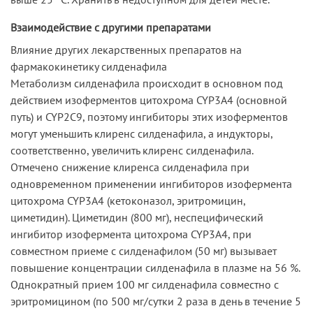
Взаимодействие с другими препаратами
Влияние других лекарственных препаратов на
фармакокинетику силденафила
Метаболизм силденафила происходит в основном под
действием изоферментов цитохрома CYP3A4 (основной
путь) и CYP2C9, поэтому ингибиторы этих изоферментов
могут уменьшить клиренс силденафила, а индукторы,
соответственно, увеличить клиренс силденафила.
Отмечено снижение клиренса силденафила при
одновременном применении ингибиторов изофермента
цитохрома CYP3A4 (кетоконазол, эритромицин,
циметидин). Циметидин (800 мг), неспецифический
ингибитор изофермента цитохрома CYP3A4, при
совместном приеме с силденафилом (50 мг) вызывает
повышение концентрации силденафила в плазме на 56 %.
Однократный прием 100 мг силденафила совместно с
эритромицином (по 500 мг/сутки 2 раза в день в течение 5