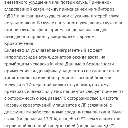
внезапного ухудшения или потери слуха. Причинно-
следственной связи между применением ингибиторов
ФДЭ5 и внезапным ухудшением слуха или потерей слуха
не установлено. В случае внезапного ухудшения слуха или
потери слуха на фоне приема силденафила следует
немедленно проконсультироваться с врачом.
Кровотечения
Силденафил усиливает антиагрегантный эффект
нитропруссида натрия, донатора оксида азота, на
тромбоциты человека in vitro. Данные о безопасности
применения силденафила у пациентов со склонностью к
кровоточивости или обострением язвенной болезни
желудка и 12-перстной кишки отсутствуют, поэтому
препарат Силденафил у этих пациентов следует применять
с осторожностью (см. раздел "С осторожностью"). Частота
носовых кровотечений у пациентов с ЛГ, связанной с
диффузными заболеваниями соединительной ткани, была
выше (силденафил 12,9 %, плацебо 0 %), чем у пациентов с
первичной легочной гипертензией (силденафил 3,0 %,