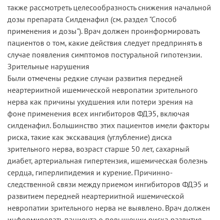
также рассмотреть целесообразность снижения начальной
дозы препарата Силденафил (см. раздел "Способ
применения и дозы"). Врач должен проинформировать
пациентов о том, какие действия следует предпринять в
случае появления симптомов постуральной гипотензии.
Зрительные нарушения
Были отмечены редкие случаи развития передней
неартериитной ишемической невропатии зрительного
нерва как причины ухудшения или потери зрения на
фоне применения всех ингибиторов ФДЭ5, включая
силденафил. Большинство этих пациентов имели факторы
риска, такие как экскавация (углубление) диска
зрительного нерва, возраст старше 50 лет, сахарный
диабет, артериальная гипертензия, ишемическая болезнь
сердца, гиперлипидемия и курение. Причинно-
следственной связи между приемом ингибиторов ФДЭ5 и
развитием передней неартериитной ишемической
невропатии зрительного нерва не выявлено. Врач должен
информировать пациента о повышении риска развития