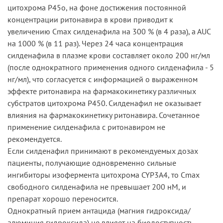
цитохрома Р45о, на фоне достижения постоянной
концентрации ритонавира в крови приводит к
увеличению Сmах силденафила на 300 % (в 4 раза), a AUC
на 1000 % (в 11 раз). Через 24 часа концентрация
силденафила в плазме крови составляет около 200 нг/мл
(после однократного применения одного силденафила - 5
нг/мл), что согласуется с информацией о выраженном
эффекте ритонавира на фармакокинетику различных
субстратов цитохрома Р450. Силденафил не оказывает
влияния на фармакокинетику ритонавира. Сочетанное
применение силденафила с ритонавиром не
рекомендуется.
Если силденафил принимают в рекомендуемых дозах
пациенты, получающие одновременно сильные
ингибиторы изофермента цитохрома CYP3A4, то Сmах
свободного силденафила не превышает 200 нМ, и
препарат хорошо переносится.
Однократный прием антацида (магния гидроксида/
алюминия гидроксида) не влияет на биодоступность