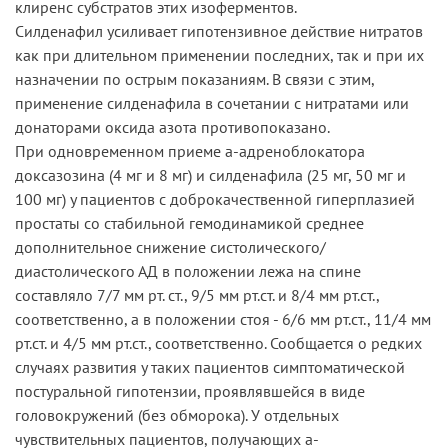
клиренс субстратов этих изоферментов.
Силденафил усиливает гипотензивное действие нитратов
как при длительном применении последних, так и при их
назначении по острым показаниям. В связи с этим,
применение силденафила в сочетании с нитратами или
донаторами оксида азота противопоказано.
При одновременном приеме а-адреноблокатора
доксазозина (4 мг и 8 мг) и силденафила (25 мг, 50 мг и
100 мг) у пациентов с доброкачественной гиперплазией
простаты со стабильной гемодинамикой среднее
дополнительное снижение систолического/
диастолического АД в положении лежа на спине
составляло 7/7 мм рт. ст., 9/5 мм рт.ст. и 8/4 мм рт.ст.,
соответственно, а в положении стоя - 6/6 мм рт.ст., 11/4 мм
рт.ст. и 4/5 мм рт.ст., соответственно. Сообщается о редких
случаях развития у таких пациентов симптоматической
постуральной гипотензии, проявлявшейся в виде
головокружений (без обморока). У отдельных
чувствительных пациентов, получающих а-