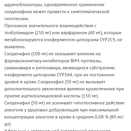
адреноблокаторы, одновременное применение
силденафила может привести к симптоматической
гипотензии.
Признаков значительного взаимодействия с
толбутамидом (250 мг) или варфарином (40 мг), которые
метаболизируются изоферментом цитохрома CYP2C9, не
выявлено.
Силденафил (100 мг) не оказывает влияния на
фармакокинетику ингибиторов ВИЧ-протеазы,
саквинавира и ритонавира, являющихся субстратами
изофермента цитохрома CYP3A4, при их постоянном
уровне в крови. Силденафил (50 мг) не вызывает
дополнительного увеличения времени кровотечения при
приеме ацетилсалициловой кислоты (150 мг).
Силденафил (50 мг) не усиливает гипотензивное действие
алкоголя у здоровых добровольцев при максимальной
концентрации алкоголя в крови в среднем 0,08 % (80 мг/
дл)
У больных с артериальной гипертонией признаков