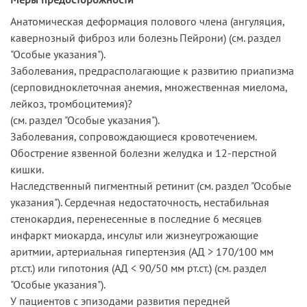
Анатомическая деформация полового члена (ангуляция,
кавернозный фиброз или болезнь Пейрони) (см. раздел
"Особые указания").
Заболевания, предрасполагающие к развитию приапизма
(серповидно­клеточная анемия, множественная миелома,
лейкоз, тромбоцитемия)?
(см. раздел "Особые указания").
Заболевания, сопровождающиеся кровотечением.
Обострение язвенной болезни желудка и 12-перстной
кишки.
Наследственный пигментный ретинит (см. раздел "Особые
указания"). Сердечная недостаточность, нестабильная
стенокардия, перенесенные в последние 6 месяцев
инфаркт миокарда, инсульт или жизнеугрожающие
аритмии, артериальная гипертензия (АД > 170/100 мм
рт.ст.) или гипотония (АД < 90/50 мм рт.ст.) (см. раздел
"Особые указания").
У пациентов с эпизодами развития передней