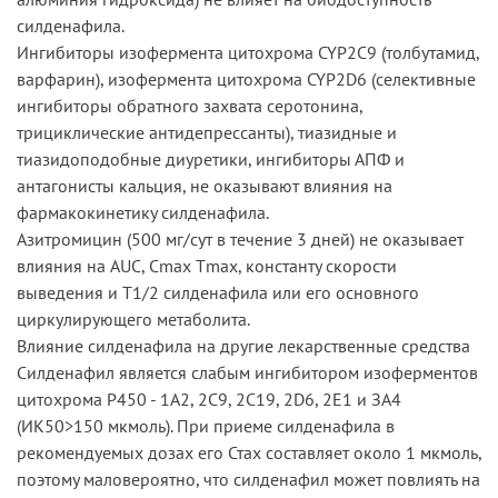
силденафила.
Ингибиторы изофермента цитохрома CYP2C9 (толбутамид,
варфарин), изофермента цитохрома CYP2D6 (селективные
ингибиторы обратного захвата серотонина,
трициклические антидепрессанты), тиазидные и
тиазидоподобные диуретики, ингибиторы АПФ и
антагонисты кальция, не оказывают влияния на
фармакокинетику силденафила.
Азитромицин (500 мг/сут в течение 3 дней) не оказывает
влияния на AUC, Сmax Тmах, константу скорости
выведения и Т1/2 силденафила или его основного
циркулирующего метаболита.
Влияние силденафила на другие лекарственные средства
Силденафил является слабым ингибитором изоферментов
цитохрома Р450 - 1А2, 2С9, 2С19, 2D6, 2Е1 и ЗА4
(ИК50>150 мкмоль). При приеме силденафила в
рекомендуемых дозах его Стах составляет около 1 мкмоль,
поэтому маловероятно, что силденафил может повлиять на