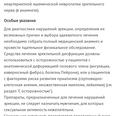
неартериитной ишемической невропатии зрительного
нерва (в анамнезе).
Особые указания
Для диагностики нарушений эрекции, определения их
возможных причин и выбора адекватного лечения
необходимо собрать полный медицинский анамнез и
провести тщательное физикальное обследование.
Средства лечения эректильной дисфункции должны
использоваться с осторожностью у пациентов с
анатомической деформацией полового члена (ангуляция,
кавернозный фиброз, болезнь Пейрони), или у пациентов
с факторами риска развития приапизма (серповидно-
клеточная анемия, множественная миелома, лейкемия) (см.
раздел "С осторожностью").
Препараты, предназначенные для лечения нарушений
эрекции, не следует назначать мужчинам, для которых
сексуальная активность нежелательна.
Сексуальная активность представляет определенный риск