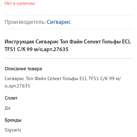
Нет в наличии
Производитель:
Сигварис
Инструкция Сигварис Топ Файн Селект Гольфы ECL
TFS1 С/К 99 м/о,арт.27635
Описание товара
Сигварис Топ Файн Селект Гольфы ECL TFS1 С/К 99 м/
о,арт.27635
Сплит
Да
Бренды
Sigvaris