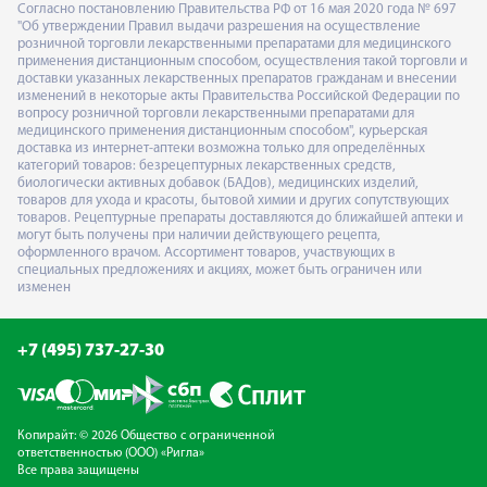
Согласно постановлению Правительства РФ от 16 мая 2020 года № 697
"Об утверждении Правил выдачи разрешения на осуществление
розничной торговли лекарственными препаратами для медицинского
применения дистанционным способом, осуществления такой торговли и
доставки указанных лекарственных препаратов гражданам и внесении
изменений в некоторые акты Правительства Российской Федерации по
вопросу розничной торговли лекарственными препаратами для
медицинского применения дистанционным способом", курьерская
доставка из интернет-аптеки возможна только для определённых
категорий товаров: безрецептурных лекарственных средств,
биологически активных добавок (БАДов), медицинских изделий,
товаров для ухода и красоты, бытовой химии и других сопутствующих
товаров. Рецептурные препараты доставляются до ближайшей аптеки и
могут быть получены при наличии действующего рецепта,
оформленного врачом. Ассортимент товаров, участвующих в
специальных предложениях и акциях, может быть ограничен или
изменен
+7 (495) 737-27-30
Копирайт: © 2026 Общество с ограниченной
ответственностью (ООО) «Ригла»
Все права защищены