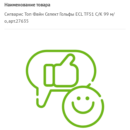
Наименование товара
Сигварис Топ Файн Селект Гольфы ECL TFS1 С/К 99 м/
о,арт.27635