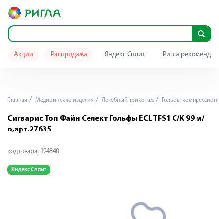
Акции
Распродажа
Яндекс Сплит
Ригла рекомендуе
Главная
Медицинские изделия
Лечебный трикотаж
Гольфы компрессион
Сигварис Топ Файн Селект Гольфы ECL TFS1 С/К 99 м/
о,арт.27635
код товара:
124840
Яндекс Сплит