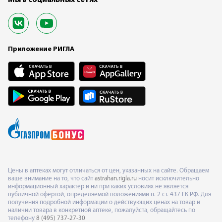
Приложение РИГЛА
Цены в аптеках могут отличаться от цен, указанных на сайте. Обращаем
ваше внимание на то, что сайт
astrahan.rigla.ru
носит исключительно
информационный характер и ни при каких условиях не является
публичной офертой, определяемой положениями п. 2 ст. 437 ГК РФ. Для
получения подробной информации о действующих ценах на товар и
наличии товара в конкретной аптеке, пожалуйста, обращайтесь по
телефону
8 (495) 737-27-30